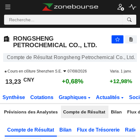
RONGSHENG PETROCHEMICAL CO., LTD.
13,23
¥
+0,68%
RONGSHENG
PETROCHEMICAL CO., LTD.
Compte de Résultat Rongsheng Petrochemical Co., Ltd.
Cours en clôture
Shenzhen S.E.
07/08/2026
Varia. 1 janv.
CNY
+0,68%
13,23
+12,98%
Synthèse
Cotations
Graphiques
Actualités
Soci
Prévisions des Analystes
Compte de Résultat
Bilan
Flux d
Compte de Résultat
Bilan
Flux de Trésorerie
Ratios