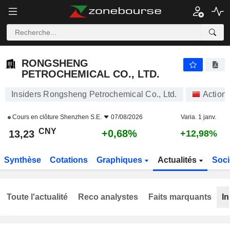
RONGSHENG PETROCHEMICAL CO., LTD.
13,23
¥
+0,68%
RONGSHENG
PETROCHEMICAL CO., LTD.
Insiders Rongsheng Petrochemical Co., Ltd.
Action
Cours en clôture
Shenzhen S.E.
07/08/2026
Varia. 1 janv.
CNY
+0,68%
13,23
+12,98%
Synthèse
Cotations
Graphiques
Actualités
Soci
Toute l'actualité
Reco analystes
Faits marquants
In