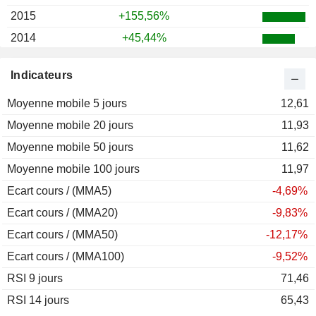
2015
+155,56%
2014
+45,44%
2013
-23,35%
Indicateurs
2012
-36,34%
Moyenne mobile 5 jours
2011
-46,56%
12,61
Moyenne mobile 20 jours
2010
+1,12%
11,93
Moyenne mobile 50 jours
11,62
Moyenne mobile 100 jours
11,97
Ecart cours / (MMA5)
-4,69%
Ecart cours / (MMA20)
-9,83%
Ecart cours / (MMA50)
-12,17%
Ecart cours / (MMA100)
-9,52%
RSI 9 jours
71,46
RSI 14 jours
65,43