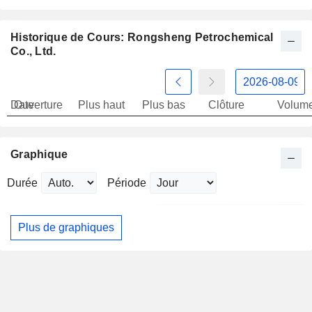
Historique de Cours: Rongsheng Petrochemical
Co., Ltd.
Date
Ouverture
Plus haut
Plus bas
Clôture
Volum
Graphique
Durée
Période
Plus de graphiques