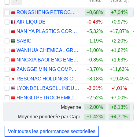
RONGSHENG PETROCHEMICAL CO., LTD.
+0,68%
+7,04%
+
AIR LIQUIDE
-0,48%
+0,97%
NAN YA PLASTICS CORPORATION
+5,32%
+17,87%
+
SABIC
+1,19%
+2,20%
WANHUA CHEMICAL GROUP CO., LTD.
+1,00%
+1,62%
+
NINGXIA BAOFENG ENERGY GROUP CO., LTD.
+0,85%
+1,63%
+
ZANGGE MINING COMPANY LIMITED
+3,70%
+11,63%
+
RESONAC HOLDINGS CORPORATION
+8,18%
+19,45%
+
LYONDELLBASELL INDUSTRIES N.V.
-3,01%
-4,01%
+
HENGLI PETROCHEMICAL CO.,LTD.
+2,52%
+7,00%
+
Moyenne
+2,00%
+6,13%
+
Moyenne pondérée par Capi.
+1,42%
+4,71%
+
Voir toutes les performances sectorielles