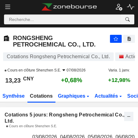
RONGSHENG PETROCHEMICAL CO., LTD.
13,23
¥
RONGSHENG
PETROCHEMICAL CO., LTD.
Cotations Rongsheng Petrochemical Co., Ltd.
Actio
Cours en clôture
Shenzhen S.E.
07/08/2026
Varia. 1 janv.
CNY
+0,68%
13,23
+12,98%
Synthèse
Cotations
Graphiques
Actualités
Soci
Cotations 5 jours: Rongsheng Petrochemical Co.,
Ltd.
Cours en clôture Shenzhen S.E.
03/08/2026
04/08/2026
05/08/2026
06/08/202