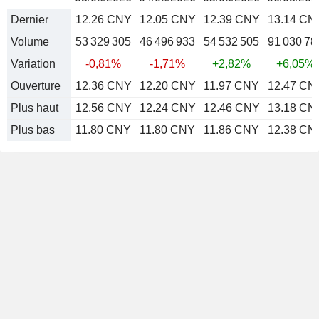
Dernier
12.26 CNY
12.05 CNY
12.39 CNY
13.14 CN
Volume
53 329 305
46 496 933
54 532 505
91 030 78
Variation
-0,81%
-1,71%
+2,82%
+6,05%
Ouverture
12.36 CNY
12.20 CNY
11.97 CNY
12.47 CN
Plus haut
12.56 CNY
12.24 CNY
12.46 CNY
13.18 CN
Plus bas
11.80 CNY
11.80 CNY
11.86 CNY
12.38 CN