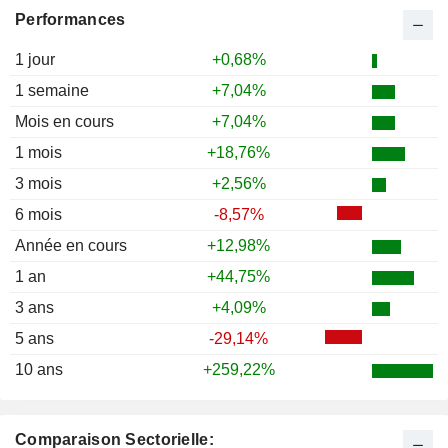
Performances
1 jour
+0,68%
1 semaine
+7,04%
Mois en cours
+7,04%
1 mois
+18,76%
3 mois
+2,56%
6 mois
-8,57%
Année en cours
+12,98%
1 an
+44,75%
3 ans
+4,09%
5 ans
-29,14%
10 ans
+259,22%
Comparaison Sectorielle: