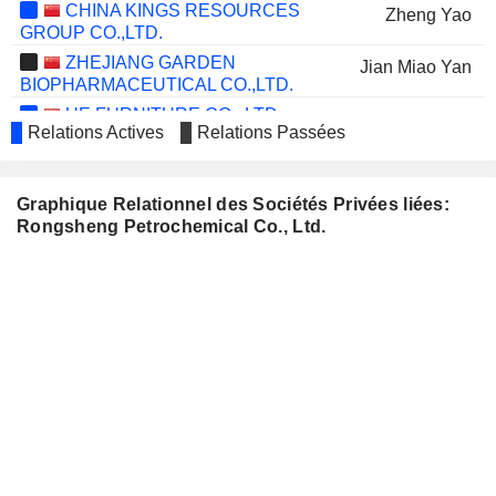
CHINA KINGS RESOURCES
Zheng Yao
GROUP CO.,LTD.
ZHEJIANG GARDEN
Jian Miao Yan
BIOPHARMACEUTICAL CO.,LTD.
UE FURNITURE CO., LTD.
Yi Ping Shao
Relations Actives
Relations Passées
CHENGDA PHARMACEUTICALS CO.,
Yi Yu
LTD.
Graphique Relationnel des Sociétés Privées liées:
Rongsheng Petrochemical Co., Ltd.