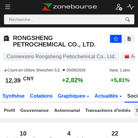
RONGSHENG PETROCHEMICAL CO., LTD.
12,39
¥
+2,82%
RONGSHENG
PETROCHEMICAL CO., LTD.
Connexions Rongsheng Petrochemical Co., Ltd.
Ac
Cours en clôture
Shenzhen S.E.
05/08/2026
Varia. 1 janv.
CNY
+2,82%
12,39
+5,81%
Synthèse
Cotations
Graphiques
Actualités
Soci
Profil
Gouvernance
Actionnariat
Transactions d'initiés
10
4
22