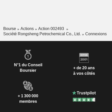
Bourse
Actions
Action 002493
Société Rongsheng Petrochemical Co., Ltd.
Connexions
N°1 du Conseil
+ de 20 ans
Boursier
à vos côtés
+ 1 300 000
membres