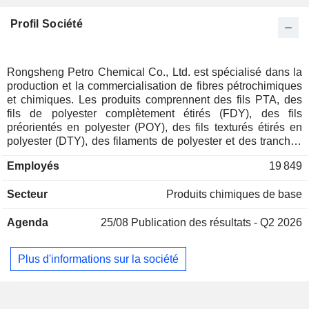
Profil Société
Rongsheng Petro Chemical Co., Ltd. est spécialisé dans la
production et la commercialisation de fibres pétrochimiques
et chimiques. Les produits comprennent des fils PTA, des
fils de polyester complètement étirés (FDY), des fils
préorientés en polyester (POY), des fils texturés étirés en
polyester (DTY), des filaments de polyester et des tranches
de polyéthylène téréphtalate (PET). 92,4% du CA est réalisé
Employés
19 849
en Chine.
Secteur
Produits chimiques de base
Agenda
25/08
Publication des résultats - Q2 2026
Plus d'informations sur la société