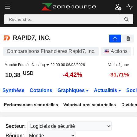
RAPID7, INC.
10,38
$
-4,42%
RAPID7, INC.
Comparaisons Financières Rapid7, Inc.
Actions
Marché Fermé -
Nasdaq
22:00:00 06/08/2026
Varia. 1 janv.
USD
-4,42%
10,38
-31,71%
Synthèse
Cotations
Graphiques
Actualités
Soci
Performances sectorielles
Valorisations sectorielles
Dividen
Secteur:
Région: