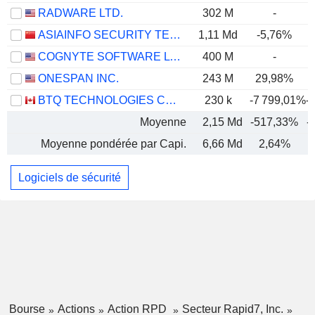
RADWARE LTD.
302 M
-
ASIAINFO SECURITY TECHNOLOGIES CO.,LTD.
1,11 Md
-5,76%
COGNYTE SOFTWARE LTD.
400 M
-
ONESPAN INC.
243 M
29,98%
BTQ TECHNOLOGIES CORP.
230 k
-7 799,01%
-
Moyenne
2,15 Md
-517,33%
-
Moyenne pondérée par Capi.
6,66 Md
2,64%
Logiciels de sécurité
Bourse
Actions
Action RPD
Secteur Rapid7, Inc.