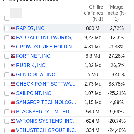
Chiffre
Marge
d'affaires
nette (N-
E
(N-1)
1)
RAPID7, INC.
860 M
2,72%
PALO ALTO NETWORKS, INC.
9,22 Md
12,3%
CROWDSTRIKE HOLDINGS, INC.
4,81 Md
-3,38%
FORTINET, INC.
6,8 Md
27,26%
RUBRIK, INC.
1,32 Md
-26,5%
GEN DIGITAL INC.
5 Md
19,46%
CHECK POINT SOFTWARE TECHNOLOGIES LTD.
2,73 Md
38,78%
SAILPOINT, INC.
1,07 Md
-25,21%
SANGFOR TECHNOLOGIES INC.
1,15 Md
4,88%
BLACKBERRY LIMITED
549 M
9,69%
VARONIS SYSTEMS, INC.
624 M
-20,74%
VENUSTECH GROUP INC.
334 M
-24,48%