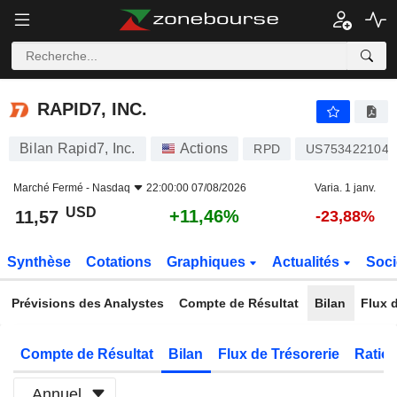
RAPID7, INC.
11,57
$
+11,46%
RAPID7, INC.
Bilan Rapid7, Inc.
Actions
RPD
US7534221046
Marché Fermé -
Nasdaq
22:00:00 07/08/2026
Varia. 1 janv.
USD
+11,46%
11,57
-23,88%
Synthèse
Cotations
Graphiques
Actualités
Soci
Prévisions des Analystes
Compte de Résultat
Bilan
Flux d
Compte de Résultat
Bilan
Flux de Trésorerie
Ratios
Annuel