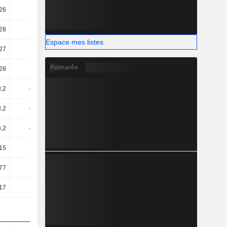
26
50,99
45,53
46,75
,28
2,39
9,54
6,69
Espace mes listes
,27
0,58
8,23
5,56
Palmarès
,28
-3,52
4,22
1,41
8,2
-19,19
3,02
2,72
8,2
-19,19
3,02
2,72
8,2
-19,19
3,02
2,72
,15
-7,75
3,11
2,23
77
10,99
18,3
14,36
17
15,66
18,59
14,63