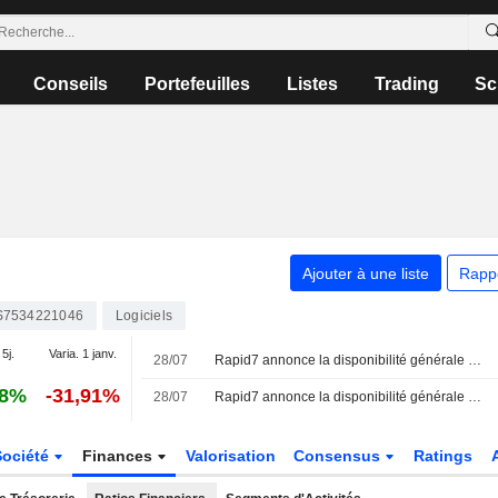
Conseils
Portefeuilles
Listes
Trading
Sc
Ajouter à une liste
Rapp
S7534221046
Logiciels
 5j.
Varia. 1 janv.
28/07
Rapid7 annonce la disponibilité générale de son offre Rapid7 Cyber GRC
18%
-31,91%
28/07
Rapid7 annonce la disponibilité générale de Rapid7 Cyber GRC et enrichit sa plateforme Rapid7 Command de fonctionnalités natives de gouvernance, risque et conformité
Société
Finances
Valorisation
Consensus
Ratings