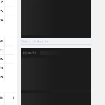
52
0,54
0,53
0,51
05
6,72
9,62
10,84
56
4,86
5
5,05
96
1,11
1,25
1,28
Suite du Palmarès
84
0,97
1,1
1,12
Palmarès
15
0,18
0,27
0,27
03
75,09
73,2
72,27
73
20,53
25,31
21,43
48
-866,97
5,75 k
625,84