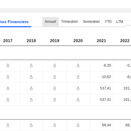
ios Financiers
Annuel
Trimestriel
Semestriel
YTD
LTM
2017
2018
2019
2020
2021
2022
-6,35
-5
-10,62
-8
537,41
101,
537,41
101,
68,44
68,