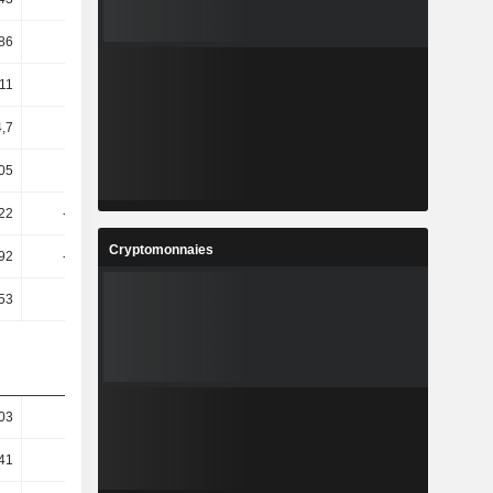
86
10,77
9,74
4,51
,11
1,64
-14,12
-24,5
4,7
-1,58
-114,99
773,64
05
33,34
64,63
-10,39
22
-78,58
-21,55
121,87
Cryptomonnaies
,92
-15,51
77,95
-20,09
,53
17,15
27,43
-19,84
03
20,52
10,99
5,15
41
22,06
12,24
5,28