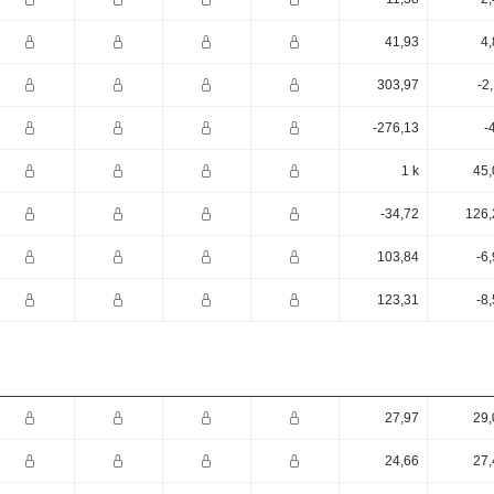
41,93
4,
303,97
-2
-276,13
-
1 k
45,
-34,72
126,
103,84
-6
123,31
-8
27,97
29,
24,66
27,