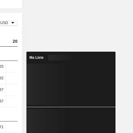
USD
2023
2024
2025
Ma Liste
,25
-1,19
1,41
0,45
,82
-2,01
2,29
0,7
37
125,3
-50,81
27,12
37
125,3
-50,81
27,12
71
70,2
70,26
70,34