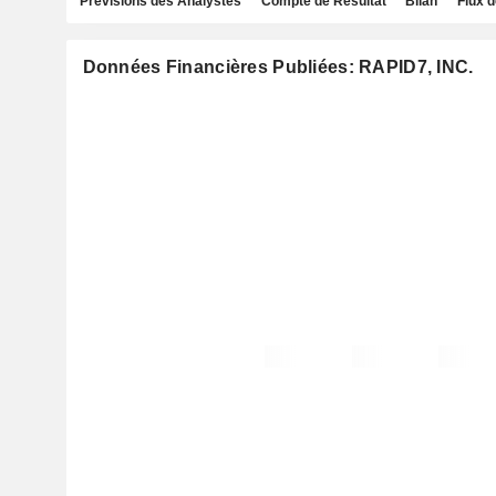
Prévisions des Analystes
Compte de Résultat
Bilan
Flux d
Données Financières Publiées: RAPID7, INC.