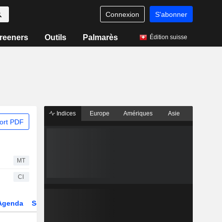
Connexion
S'abonner
reeners
Outils
Palmarès
Édition suisse
Indices
Europe
Amériques
Asie
ort PDF
MT
CI
Agenda
Secteur
Dérivés
Fonds et ETFs