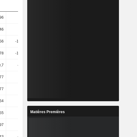
96
13,52
8,52
1,87
46
15,98
8,67
1,99
,56
-126,37
435,7
-28,56
,78
-105,39
7 k
-31,25
0,7
-75,46
-215,15
-66,05
,77
19,68
-116,7
-8,4
,77
19,68
-116,7
-8,4
,64
-21,1
-142,03
-26,98
Matières Premières
,55
15,49
-115,87
-10
97
8,96
2,33
-0,6
43
-31,26
-14,01
-4,5