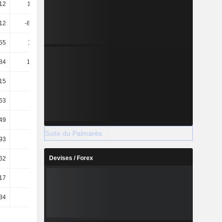
12
113,04
98,29
86,22
12
-855,59
5,4 k
615,39
55
111,55
92,36
84,78
84
107,85
98,93
91,04
,15
-0,42
3,25
1,16
,63
0,69
9,7
8,06
,49
0,63
9,39
7,34
Suite du Palmarès
,93
22,85
9,57
11,51
Devises / Forex
,62
14,31
4,67
5,87
,17
25,32
9,89
12,65
,34
15,85
4,82
6,45