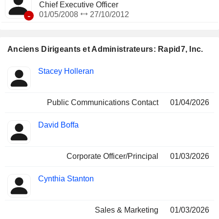
Chief Executive Officer
-
01/05/2008
27/10/2012
Anciens Dirigeants et Administrateurs: Rapid7, Inc.
Fonctions
Stacey Holleran
Insider
occupées
Public Communications Contact
01/04/2026
David Boffa
Corporate Officer/Principal
01/03/2026
Cynthia Stanton
Sales & Marketing
01/03/2026