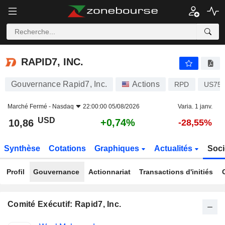
RAPID7, INC.
10,86
$
+0,74%
RAPID7, INC.
Gouvernance Rapid7, Inc.
Actions
RPD
US753
Marché Fermé -
Nasdaq
22:00:00 05/08/2026
Varia. 1 janv.
USD
+0,74%
10,86
-28,55%
Synthèse
Cotations
Graphiques
Actualités
Soci
Profil
Gouvernance
Actionnariat
Transactions d'initiés
Comité Exécutif: Rapid7, Inc.
Fonctions