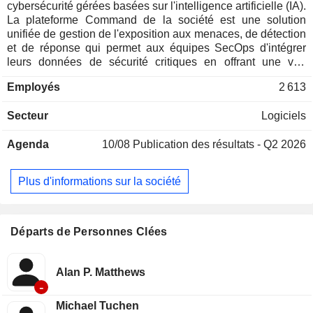
cybersécurité gérées basées sur l'intelligence artificielle (IA).
La plateforme Command de la société est une solution
unifiée de gestion de l'exposition aux menaces, de détection
et de réponse qui permet aux équipes SecOps d'intégrer
leurs données de sécurité critiques en offrant une vue
d'ensemble des vulnérabilités, des expositions et des
Employés
2 613
menaces, des terminaux jusqu'au cloud, afin de combler les
failles de sécurité et de prévenir les attaques. Elle propose
Secteur
Logiciels
des services de détection et de réponse, de gestion de
l'exposition, ainsi que d'autres fonctionnalités et services.
Agenda
10/08
Publication des résultats - Q2 2026
Ses offres de détection et de réponse proposent Managed
Threat Complete (MTC), Incident Command, Incident
Response Services, Threat Intelligence, Managed Digital
Plus d'informations sur la société
Risk Protection et Vector Command. Ses offres de gestion
des expositions proposent Surface Command, Exposure
Command, Rapid7 Cloud Security et Rapid7 Vulnerability
Management. Ses autres fonctionnalités et services
Départs de Personnes Clées
proposent Rapid7 Application Security, Managed
Vulnerability Management, Managed Application Security
(MAS) et Penetration Testing.
Alan P. Matthews
-
Michael Tuchen