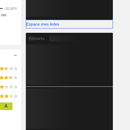
Espace mes listes
Palmarès
A