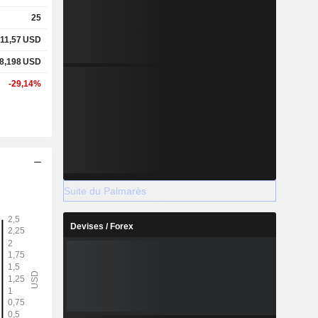
25
11,57
USD
8,198
USD
-29,14%
Suite du Palmarès
Devises / Forex