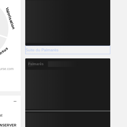
Suite du Palmarès
Palmarès
s
at
NSERVER