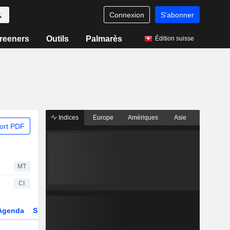
Connexion
S'abonner
reeners
Outils
Palmarès
Édition suisse
Indices
Europe
Amériques
Asie
ort PDF
MT
CI
Agenda
Secteur
Dérivés
Fonds et ETFs