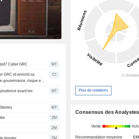
Rapid7 Cyber GRC
MT
r GRC et enrichit sa
CI
e gouvernance, risque et
Plus de notations
a prudence avant les
MT
Stanley
MT
Consensus des Analyste
eutre
ZM
Vente
Ach
ZM
Recommandation moyenne
CO
ar le dossier
ZM