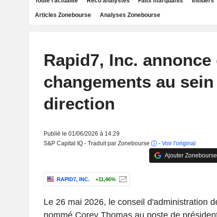
Toute l'actualité
Reco analystes
Faits marquants
Insiders
Articles Zonebourse
Analyses Zonebourse
Rapid7, Inc. annonce
changements au sein
direction
Publié le 01/06/2026 à 14:29
S&P Capital IQ - Traduit par Zonebourse
-
Voir l'original
Ajouter Zonebourse
RAPID7, INC.
+11,46%
Le 26 mai 2026, le conseil d'administration d
nommé Corey Thomas au poste de président e