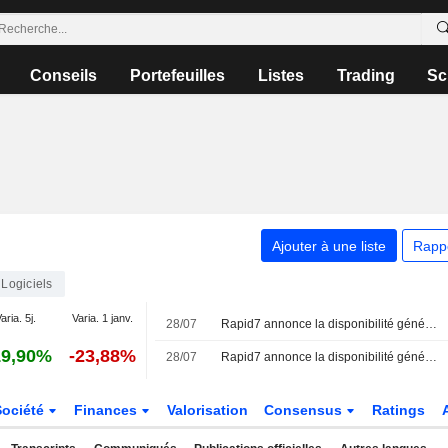
Conseils
Portefeuilles
Listes
Trading
Sc
Ajouter à une liste
Rapp
Logiciels
aria. 5j.
Varia. 1 janv.
28/07
Rapid7 annonce la disponibilité générale de son offre Rapid7 Cyber GRC
19,90%
-23,88%
28/07
Rapid7 annonce la disponibilité générale de Rapid7 Cyber GRC et enrichit sa plateforme Rapid7 Command de fonctionnalités natives de gouvernance, risque et conformité
Société
Finances
Valorisation
Consensus
Ratings