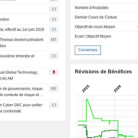
Nombre d'Analystes
CI
Dernier Cours de Cloture
ection
CI
Objectif de cours Moyen
, effectif au 1er juin 2026
CI
Ecart / Objectif Moyen
homas devient président
MT
mées
Consensus
deuxième trimestre et
CI
Révisions de Bénéfices
nual Global Technology,
0:40 AM
on de gouvernance, risque
RE
le contexte de risque et
on Cyber GRC pour unifier
CI
de conformité