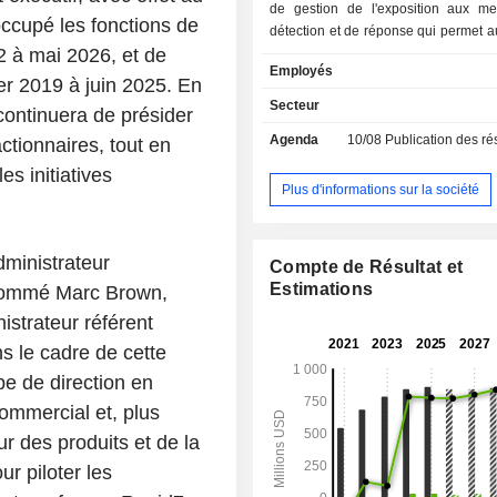
de gestion de l'exposition aux m
cupé les fonctions de
détection et de réponse qui permet 
2 à mai 2026, et de
SecOps d'intégrer leurs données d
Employés
critiques en offrant une vue d'en
ier 2019 à juin 2025. En
vulnérabilités, des expositions et d
Secteur
continuera de présider
des terminaux jusqu'au cloud, afin 
Agenda
10/08
Publication des résultat
ctionnaires, tout en
les failles de sécurité et de pr
attaques. Elle propose des services d
es initiatives
et de réponse, de gestion de l'exposi
Plus d'informations sur la société
que d'autres fonctionnalités et ser
offres de détection et de réponse
Managed Threat Complete (MTC),
ministrateur
Compte de Résultat et
Command, Incident Response Servic
Estimations
 nommé Marc Brown,
Intelligence, Managed Digital Risk Pr
istrateur référent
Vector Command. Ses offres de g
expositions proposent Surface
s le cadre de cette
Exposure Command, Rapid7 Cloud S
e de direction en
Rapid7 Vulnerability Management. 
fonctionnalités et services propos
commercial et, plus
Application Security, Managed Vul
r des produits et de la
Management, Managed Application
r piloter les
(MAS) et Penetration Testing.