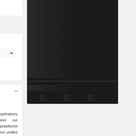
 opérations
sées sur
 plateforme
ion unifiée