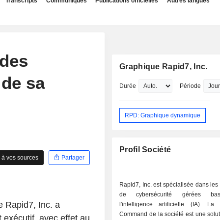
Transcripts
Communiqués
Publications officielles
Autres langues
 des
Graphique Rapid7, Inc.
 de sa
Durée
Période
RPD: Graphique dynamique
Profil Société
 à vos sources
Partager
Rapid7, Inc. est spécialisée dans les
de cybersécurité gérées ba
e Rapid7, Inc. a
l'intelligence artificielle (IA). La
Command de la société est une solut
xécutif, avec effet au