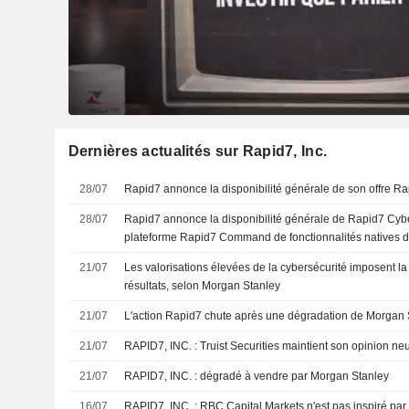
Dernières actualités sur Rapid7, Inc.
28/07
Rapid7 annonce la disponibilité générale de son offre 
28/07
Rapid7 annonce la disponibilité générale de Rapid7 Cybe
plateforme Rapid7 Command de fonctionnalités natives d
conformité
21/07
Les valorisations élevées de la cybersécurité imposent l
résultats, selon Morgan Stanley
21/07
L'action Rapid7 chute après une dégradation de Morgan 
21/07
RAPID7, INC. : Truist Securities maintient son opinion n
21/07
RAPID7, INC. : dégradé à vendre par Morgan Stanley
16/07
RAPID7, INC. : RBC Capital Markets n'est pas inspiré p