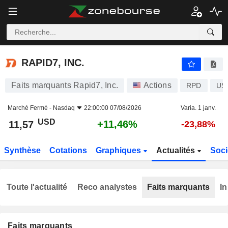
RAPID7, INC.
11,57
$
+11,46%
RAPID7, INC.
Faits marquants Rapid7, Inc.
Actions
RPD
US
Marché Fermé -
Nasdaq
22:00:00 07/08/2026
Varia. 1 janv.
USD
+11,46%
11,57
-23,88%
Synthèse
Cotations
Graphiques
Actualités
Soci
Toute l'actualité
Reco analystes
Faits marquants
In
Faits marquants