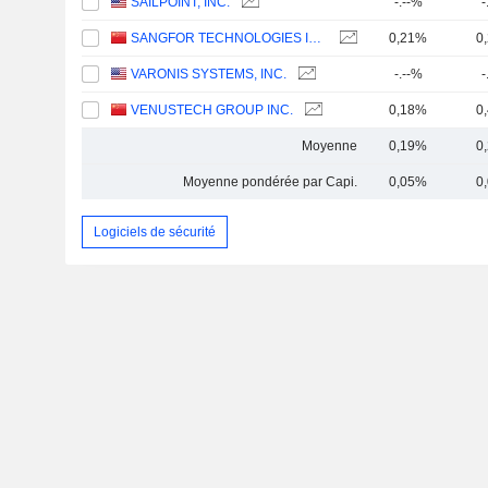
SAILPOINT, INC.
-.--%
-
SANGFOR TECHNOLOGIES INC.
0,21%
0
VARONIS SYSTEMS, INC.
-.--%
-
VENUSTECH GROUP INC.
0,18%
0
Moyenne
0,19%
0
Moyenne pondérée par Capi.
0,05%
0
Logiciels de sécurité