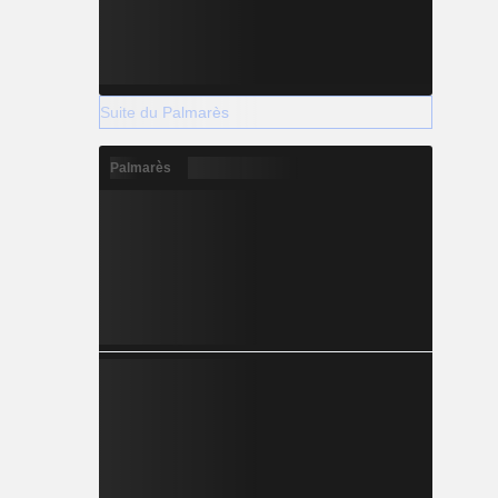
Suite du Palmarès
Palmarès