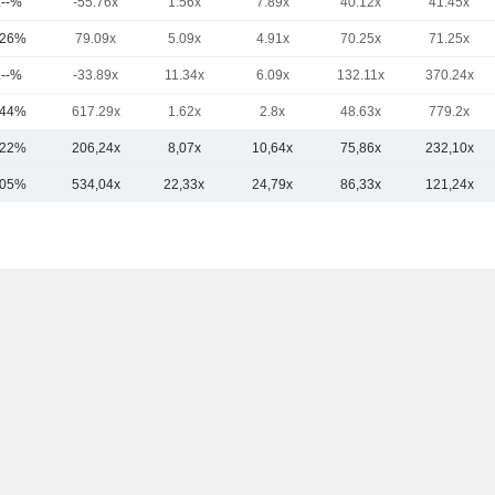
.--%
-55.76x
1.56x
7.89x
40.12x
41.45x
,26%
79.09x
5.09x
4.91x
70.25x
71.25x
.--%
-33.89x
11.34x
6.09x
132.11x
370.24x
,44%
617.29x
1.62x
2.8x
48.63x
779.2x
,22%
206,24x
8,07x
10,64x
75,86x
232,10x
,05%
534,04x
22,33x
24,79x
86,33x
121,24x