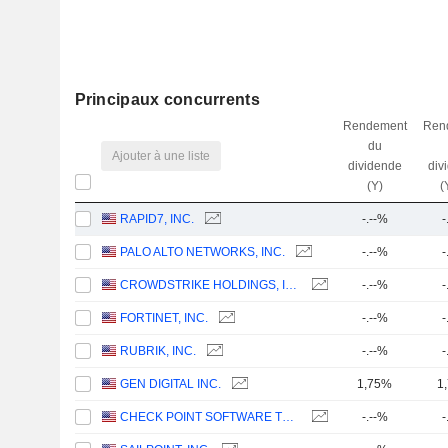
Principaux concurrents
Rendement
Ren
du
Ajouter à une liste
dividende
div
(Y)
(
RAPID7, INC.
-.--%
-
PALO ALTO NETWORKS, INC.
-.--%
-
CROWDSTRIKE HOLDINGS, INC.
-.--%
-
FORTINET, INC.
-.--%
-
RUBRIK, INC.
-.--%
-
GEN DIGITAL INC.
1,75%
1
CHECK POINT SOFTWARE TECHNOLOGIES LTD.
-.--%
-