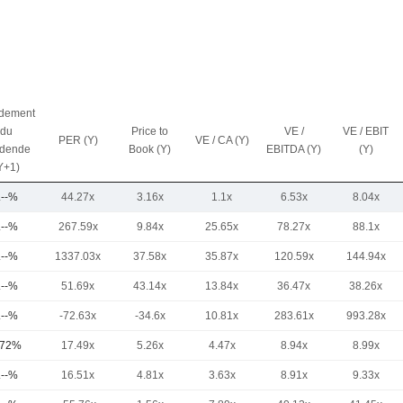
dement
du
Price to
VE /
VE / EBIT
PER (Y)
VE / CA (Y)
idende
Book (Y)
EBITDA (Y)
(Y)
Y+1)
.--%
44.27x
3.16x
1.1x
6.53x
8.04x
.--%
267.59x
9.84x
25.65x
78.27x
88.1x
.--%
1337.03x
37.58x
35.87x
120.59x
144.94x
.--%
51.69x
43.14x
13.84x
36.47x
38.26x
.--%
-72.63x
-34.6x
10.81x
283.61x
993.28x
,72%
17.49x
5.26x
4.47x
8.94x
8.99x
.--%
16.51x
4.81x
3.63x
8.91x
9.33x