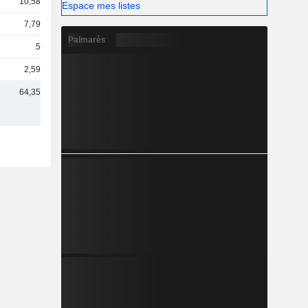
10,58 Md
Espace mes listes
7,79 Md
Palmarès
5 Md
2,59 Md
64,35 Md