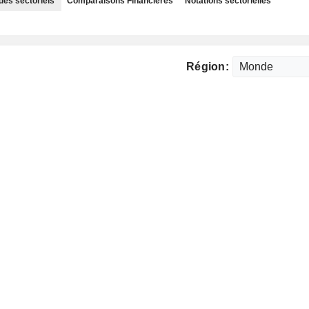
des sectoriels
Comparaisons Financières
Notations sectorielles
Région: