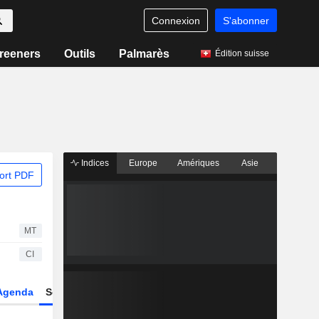
Connexion
S'abonner
reeners
Outils
Palmarès
Édition suisse
Indices
Europe
Amériques
Asie
ort PDF
MT
CI
Agenda
Secteur
Dérivés
Fonds et ETFs