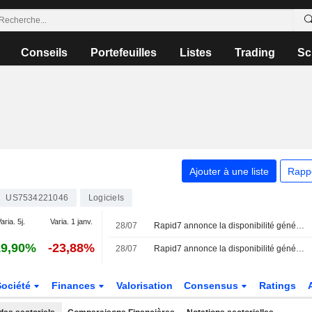
Conseils
Portefeuilles
Listes
Trading
Sc
Ajouter à une liste
Rapp
US7534221046
Logiciels
aria. 5j.
Varia. 1 janv.
28/07
Rapid7 annonce la disponibilité générale de son offre Rapid7 Cyber GRC
19,90%
-23,88%
28/07
Rapid7 annonce la disponibilité générale de Rapid7 Cyber GRC et enrichit sa plateforme Rapid7 Command de fonctionnalités natives de gouvernance, risque et conformité
Société
Finances
Valorisation
Consensus
Ratings