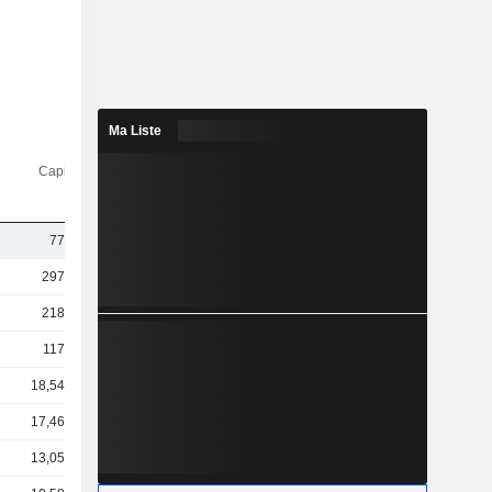
Ma Liste
Capi.($)
773 M
297 Md
218 Md
117 Md
18,54 Md
17,46 Md
13,05 Md