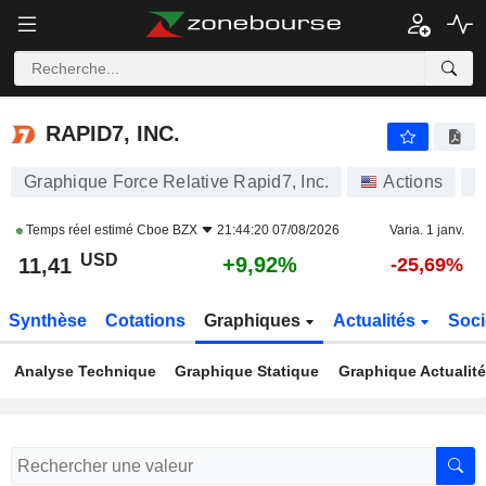
RAPID7, INC.
11,41
$
+9,92%
RAPID7, INC.
Graphique Force Relative Rapid7, Inc.
Actions
R
Temps réel estimé
Cboe BZX
21:44:20 07/08/2026
Varia. 1 janv.
USD
+9,92%
11,41
-25,69%
Synthèse
Cotations
Graphiques
Actualités
Soci
Analyse Technique
Graphique Statique
Graphique Actualit