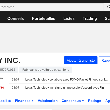
Conseils
Portefeuilles
Listes
Trading
Sc
 INC.
Ajouter à une liste
Rapp
4572F1012
Fabricants de voitures et camions
anv.
28/07
Lotus Technology collabore avec FOMO Pay et Finloop sur la tokenisation de véhicules
5%
28/07
Lotus Technology Inc. signe un protocole d'accord avec Finloop et FOMO Pay pour explorer la tokenisation de véhicules
Société
Finances
Valorisation
Consensus
Ratings
Ag