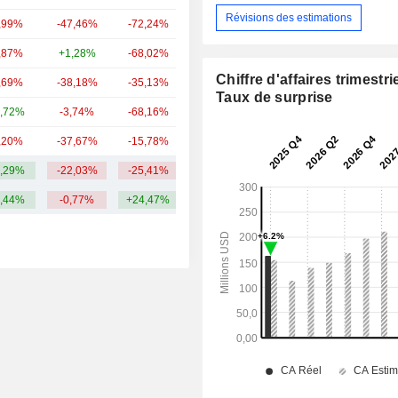
Révisions des estimations
,99%
-47,46%
-72,24%
12,76 Md
,87%
+1,28%
-68,02%
11,86 Md
Chiffre d'affaires trimestrie
,69%
-38,18%
-35,13%
11,61 Md
Taux de surprise
,72%
-3,74%
-68,16%
7,84 Md
,20%
-37,67%
-15,78%
7,08 Md
,29%
-22,03%
-25,41%
150,14 Md
,44%
-0,77%
+24,47%