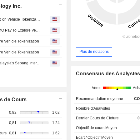
logy Inc.
Lotus Technology to Collaborate With FOMO Pay, Finloop on Vehicle Tokenization
Lotus Technology Inc. Enters MOU With Finloop And FOMO Pay To Explore Vehicle Tokenization
re Vehicle Tokenization
Plus de notations
re Vehicle Tokenization
Lotus Emeya Sets New Electric Vehicle Lap Record at Malaysia's Sepang International Circuit
Consensus des Analyste
Vente
Ach
Recommandation moyenne
CO
s de Cours
Nombre d'Analystes
0,82
1,02
Dernier Cours de Cloture
0
0,81
1,24
Objectif de cours Moyen
ours
0,81
1,62
Ecart / Objectif Moyen