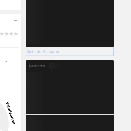
-
Suite du Palmarès
-
-
Palmarès
-