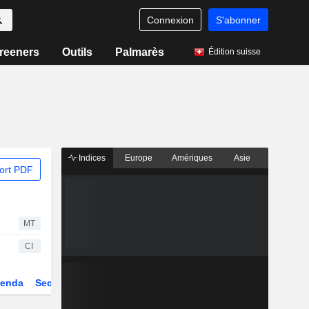
Connexion
S'abonner
reeners
Outils
Palmarès
Édition suisse
Indices
Europe
Amériques
Asie
ort PDF
MT
CI
enda
Secteur