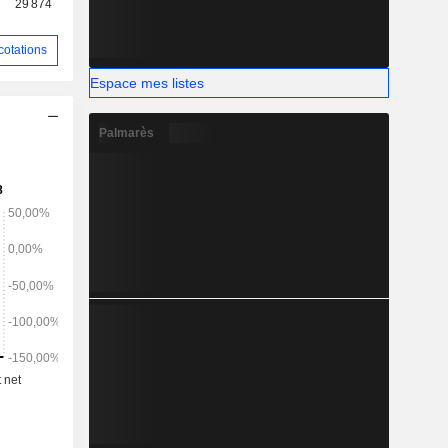
29 874
cotations
Espace mes listes
Palmarès