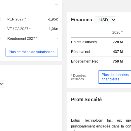
x
PER 2027 *
-1,95x
Finances
x
VE / CA 2027 *
1,06x
2026 *
-
Rendement 2027 *
-
Chiffre d'affaires
728 M
Résultat net
-437 M
Plus de ratios de valorisation
Endettement Net
759 M
Plus de données
* Données
estimées
financières
Profil Société
Lotus Technology Inc. est un
principalement engagée dans la conc