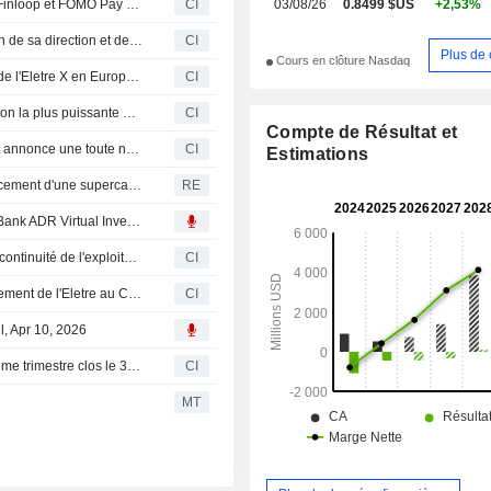
Lotus Technology Inc. signe un protocole d'accord avec Finloop et FOMO Pay pour explorer la tokenisation de véhicules
CI
03/08/26
0.8499 $US
+2,53%
Lotus Technology Inc. annonce des changements au sein de sa direction et de ses comités, effectifs au 3 juin 2026
CI
Plus de 
Cours en clôture Nasdaq
Lotus Technology Inc. ouvre les carnets de commandes de l'Eletre X en Europe continentale
CI
Lotus Technology Inc présente l'Emira 420 Sport, la version la plus puissante et la plus légère de la gamme
CI
Compte de Résultat et
Lotus Technology Inc. dévoile sa stratégie Focus 2030 et annonce une toute nouvelle supercar hybride V8
CI
Estimations
Lotus revoit ses ambitions dans l'électrique et vise le lancement d'une supercar en 2028
RE
Transcript : Lotus Technology Inc. Presents at Deutsche Bank ADR Virtual Investor Conference, Apr-28-2026 08:00 AM
Lotus Technology Inc. : l'auditeur émet des doutes sur la continuité de l'exploitation
CI
Lotus Tech accentue sa présence mondiale avec le lancement de l'Eletre au Canada et la présentation de l'Eletre X Limited Edition au salon Auto China 2026
CI
l, Apr 10, 2026
Lotus Technology Inc. publie ses résultats pour le quatrième trimestre clos le 31 décembre 2025
CI
MT