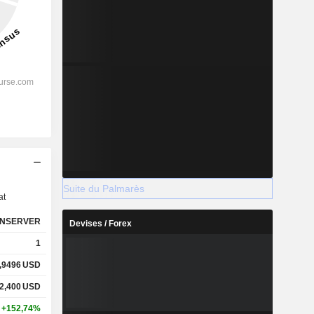
s
Suite du Palmarès
at
NSERVER
Devises / Forex
1
,9496
USD
2,400
USD
+152,74%