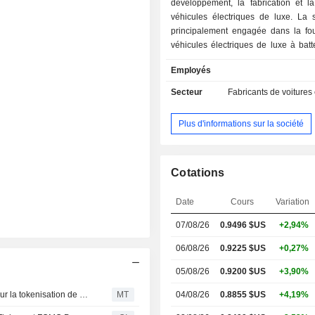
développement, la fabrication et l
véhicules électriques de luxe. La s
principalement engagée dans la fou
véhicules électriques de luxe à batt
concentrant sur l'électrification, la n
Employés
l'intelligence et d'autres tec
automobiles. La société conçoit, dé
Secteur
Fabricants de voitures
vend des voitures de luxe (des vo
sportives destinées à un usage quot
Plus d'informations sur la société
la marque britannique emblématique 
opère en Chine, au Royaume-Un
l'Union européenne.
Cotations
Date
Cours
Variation
07/08/26
0.9496 $US
+2,94%
06/08/26
0.9225 $US
+0,27%
05/08/26
0.9200 $US
+3,90%
Lotus Technology collabore avec FOMO Pay et Finloop sur la tokenisation de véhicules
MT
04/08/26
0.8855 $US
+4,19%