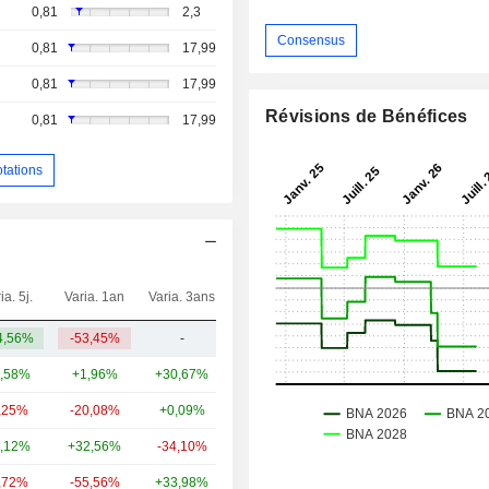
0,81
2,3
Consensus
0,81
17,99
0,81
17,99
Révisions de Bénéfices
0,81
17,99
otations
ia. 5j.
Varia. 1an
Varia. 3ans
Capi.($)
4,56%
-53,45%
-
610 M
,58%
+1,96%
+30,67%
1 298 Md
,25%
-20,08%
+0,09%
114 Md
,12%
+32,56%
-34,10%
23,17 Md
,72%
-55,56%
+33,98%
14,29 Md