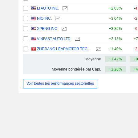
LI AUTO INC.
+2,05%
-4
NIO INC.
+3,04%
-2
XPENG INC.
+3,85%
-6
VINFAST AUTO LTD.
+2,13%
+7
ZHEJIANG LEAPMOTOR TECHNOLOGY CO., LTD.
+1,40%
-2
Moyenne
+1,42%
+0
Moyenne pondérée par Capi.
+1,26%
+4
Voir toutes les performances sectorielles