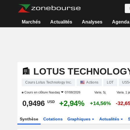
Marchés
Actualités
Analyses
Agenda
LOTUS TECHNOLOGY
Cours Lotus Technology Inc.
Actions
LOT
US5
Cours en clôture
Nasdaq
07/08/2026
Varia. 5j.
Varia. 1 j
0,9496
+2,94%
USD
+14,56%
-32,6
Synthèse
Cotations
Graphiques
Actualités