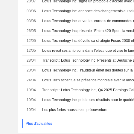
28/07
03/06
03/06
26/05
12/05
12/05
28/04
28/04
24/04
10/04
Transcript : Lotus Technology Inc., Q4 2025 Earnings Cal
10/04
10/04
Les plus fortes hausses en préouverture
Plus d'actualités