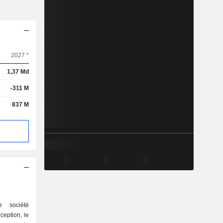
2027 *
1,37 Md
-311 M
837 M
e société
eption, le