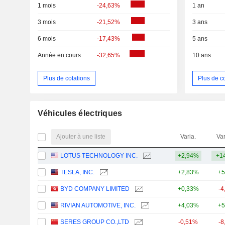
1 mois
-24,63%
1 an
3 mois
-21,52%
3 ans
6 mois
-17,43%
5 ans
Année en cours
-32,65%
10 ans
Plus de cotations
Plus de c
Véhicules électriques
Ajouter à une liste
Varia.
Var
LOTUS TECHNOLOGY INC.
+2,94%
+1
TESLA, INC.
+2,83%
+5
BYD COMPANY LIMITED
+0,33%
-4
RIVIAN AUTOMOTIVE, INC.
+4,03%
+5
SERES GROUP CO.,LTD
-0,51%
-8