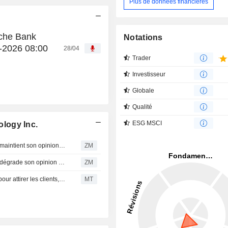
Plus de données financières
sche Bank
Notations
8-2026 08:00
28/04
Trader
Investisseur
Globale
Qualité
ESG MSCI
logy Inc.
LOTUS TECHNOLOGY INC. : Deutsche Bank Securities maintient son opinion neutre
ZM
LOTUS TECHNOLOGY INC. : Deutsche Bank Securities dégrade son opinion à neutre
ZM
Lotus Technology doit fusionner héritage et technologie pour attirer les clients, selon la Deutsche Bank
MT