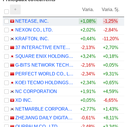
V
Varia.
Varia. 5j.
NETEASE, INC.
+1,08%
-1,25%
NEXON CO., LTD.
+2,02%
-2,84%
KRAFTON, INC.
+0,44%
-11,20%
37 INTERACTIVE ENTERTAINMENT NETWORK TECHNOLOGY GROUP CO., LTD.
-2,13%
+2,70%
SQUARE ENIX HOLDINGS CO., LTD.
+3,24%
+0,18%
G-BITS NETWORK TECHNOLOGY (XIAMEN) CO., LTD.
-2,16%
+0,05%
PERFECT WORLD CO., LTD.
-2,34%
+9,31%
KOEI TECMO HOLDINGS CO., LTD.
+2,34%
+0,65%
NC CORPORATION
+1,91%
+4,59%
XD INC.
+0,05%
-6,65%
NETMARBLE CORPORATION
+2,77%
+1,43%
ZHEJIANG DAILY DIGITAL CULTURE GROUP CO.,LTD
-0,61%
+8,11%
OURPALM CO., LTD.
-2,48%
+3,34%
+