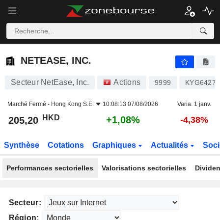
NETEASE, INC.
205,20
$
+1,08%
NETEASE, INC.
Secteur NetEase, Inc.
Actions
9999
KYG6427A
Marché Fermé -
Hong Kong S.E.
10:08:13 07/08/2026
Varia. 1 janv.
HKD
+1,08%
205,20
-4,38%
Synthèse
Cotations
Graphiques
Actualités
Soci
Performances sectorielles
Valorisations sectorielles
Dividen
Secteur:
Région: