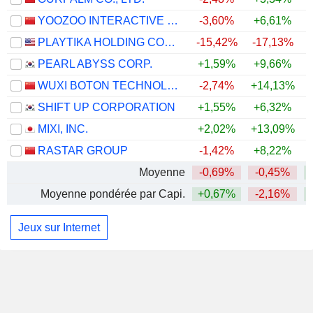
YOOZOO INTERACTIVE CO., LTD.
-3,60%
+6,61%
PLAYTIKA HOLDING CORP.
-15,42%
-17,13%
PEARL ABYSS CORP.
+1,59%
+9,66%
WUXI BOTON TECHNOLOGY CO., LTD.
-2,74%
+14,13%
SHIFT UP CORPORATION
+1,55%
+6,32%
MIXI, INC.
+2,02%
+13,09%
+
RASTAR GROUP
-1,42%
+8,22%
Moyenne
-0,69%
-0,45%
Moyenne pondérée par Capi.
+0,67%
-2,16%
Jeux sur Internet