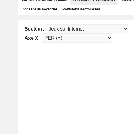
Performances sectorielles
Valorisations sectorielles
Dividen
Consensus sectoriel
Révisions sectorielles
Secteur:
Axe X: