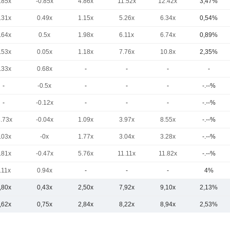
.85x
-0.85x
4.86x
11.52x
12.42x
3,47%
.31x
0.49x
1.15x
5.26x
6.34x
0,54%
.64x
0.5x
1.98x
6.11x
6.74x
0,89%
.53x
0.05x
1.18x
7.76x
10.8x
2,35%
.33x
0.68x
-
-
-
-
-
-0.5x
-
-
-
-.--%
-
-0.12x
-
-
-
-.--%
3.73x
-0.04x
1.09x
3.97x
8.55x
-.--%
.03x
-0x
1.77x
3.04x
3.28x
-.--%
.81x
-0.47x
5.76x
11.11x
11.82x
-.--%
.11x
0.94x
-
-
-
4%
,80x
0,43x
2,50x
7,92x
9,10x
2,13%
,62x
0,75x
2,84x
8,22x
8,94x
2,53%