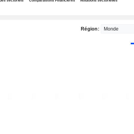
des sectoriels
Comparaisons Financières
Notations sectorielles
Région: