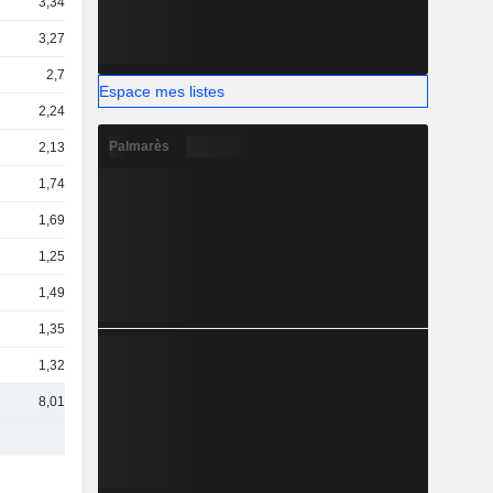
3,34 Md
3,27 Md
2,7 Md
Espace mes listes
2,24 Md
Palmarès
2,13 Md
1,74 Md
1,69 Md
1,25 Md
1,49 Md
1,35 Md
1,32 Md
8,01 Md