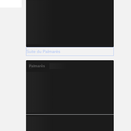
Suite du Palmarès
Palmarès