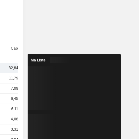
Capi.($)
Ma Liste
82,84 Md
11,79 Md
7,09 Md
6,45 Md
6,11 Md
4,08 Md
3,31 Md