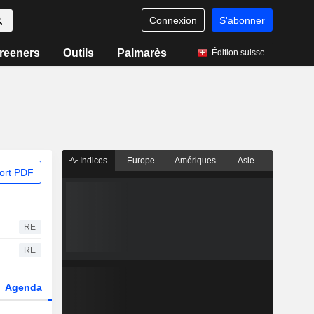
Connexion
S'abonner
reeners
Outils
Palmarès
Édition suisse
Indices
Europe
Amériques
Asie
ort PDF
RE
RE
Agenda
Secteur
Dérivés
Fonds et ETFs