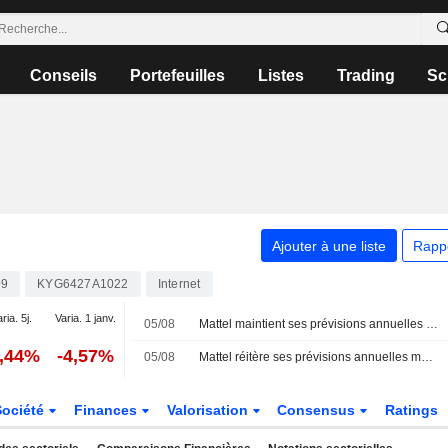
Conseils
Portefeuilles
Listes
Trading
Sc
Ajouter à une liste
Rapp
99
KYG6427A1022
Internet
ria. 5j.
Varia. 1 janv.
05/08
Mattel maintient ses prévisions annuelles mais manque les estimations de bénéfice trimestriel, pénalisé par la hausse des coûts
1,44%
-4,57%
05/08
Mattel réitère ses prévisions annuelles mais manque les estimations de bénéfice trimestriel en raison de la hausse des coûts
Société
Finances
Valorisation
Consensus
Ratings