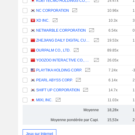
KOEI TECMO HOLDINGS CO., LTD.
14.47x
1
NC CORPORATION
10.96x
1
XD INC.
10.3x
3
NETMARBLE CORPORATION
6.54x
0
ZHEJIANG DAILY DIGITAL CULTURE GROUP CO.,LTD
19.53x
1
OURPALM CO., LTD.
89.85x
YOOZOO INTERACTIVE CO., LTD.
26.05x
PLAYTIKA HOLDING CORP.
7.24x
-
PEARL ABYSS CORP.
6.14x
2
SHIFT UP CORPORATION
14.7x
1
MIXI, INC.
11.03x
1
Moyenne
18,28x
1
Moyenne pondérée par Capi.
15,53x
2
Jeux sur Internet