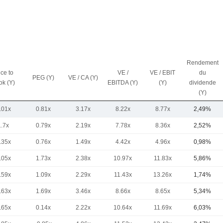
Rendement
ice to
VE /
VE / EBIT
du
PEG (Y)
VE / CA (Y)
ok (Y)
EBITDA (Y)
(Y)
dividende
(Y)
.01x
0.81x
3.17x
8.22x
8.77x
2,49%
1.7x
0.79x
2.19x
7.78x
8.36x
2,52%
.35x
0.76x
1.49x
4.42x
4.96x
0,98%
.05x
1.73x
2.38x
10.97x
11.83x
5,86%
.59x
1.09x
2.29x
11.43x
13.26x
1,74%
.63x
1.69x
3.46x
8.66x
8.65x
5,34%
.65x
0.14x
2.22x
10.64x
11.69x
6,03%