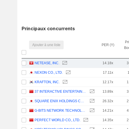
Principaux concurrents
Pr
Ajouter à une liste
PER (Y)
Bo
NETEASE, INC.
14.18x
3
NEXON CO., LTD.
17.11x
KRAFTON, INC.
12.17x
1
37 INTERACTIVE ENTERTAINMENT NETWORK TECHNOLOGY GROUP CO., LTD.
13.89x
3
SQUARE ENIX HOLDINGS CO., LTD.
26.32x
2
G-BITS NETWORK TECHNOLOGY (XIAMEN) CO., LTD.
14.21x
4
PERFECT WORLD CO., LTD.
14.35x
2