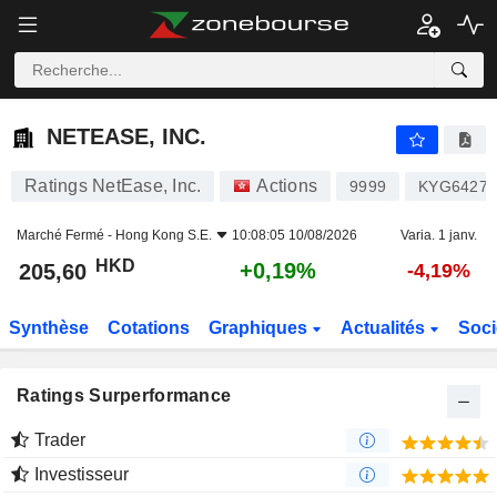
NETEASE, INC.
205,60
$
+0,19%
NETEASE, INC.
Ratings NetEase, Inc.
Actions
9999
KYG6427A
Marché Fermé -
Hong Kong S.E.
10:08:05 10/08/2026
Varia. 1 janv.
HKD
+0,19%
205,60
-4,19%
Synthèse
Cotations
Graphiques
Actualités
Soci
Ratings Surperformance
Trader
Investisseur