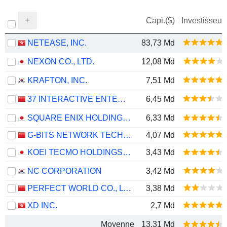
Capi.($)
Investisseur
NETEASE, INC.
83,73 Md
NEXON CO., LTD.
12,08 Md
KRAFTON, INC.
7,51 Md
37 INTERACTIVE ENTERTAINMENT NETWORK TECHNOLOGY GROUP CO., LTD.
6,45 Md
SQUARE ENIX HOLDINGS CO., LTD.
6,33 Md
G-BITS NETWORK TECHNOLOGY (XIAMEN) CO., LTD.
4,07 Md
KOEI TECMO HOLDINGS CO., LTD.
3,43 Md
NC CORPORATION
3,42 Md
PERFECT WORLD CO., LTD.
3,38 Md
XD INC.
2,7 Md
Moyenne
13,31 Md