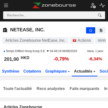
NETEASE, INC.
201,00
$
-0,79%
NETEASE, INC.
Articles Zonebourse NetEase, Inc.
Actions
9999
Temps Différé
Hong Kong S.E.
04:48:19 06/08/2026
Varia. 1 janv.
HKD
-0,79%
201,00
-6,34%
Synthèse
Cotations
Graphiques
Actualités
Soci
Toute l'actualité
Reco analystes
Faits marquants
In
Articles Zonebourse