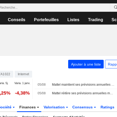
Conseils
Portefeuilles
Listes
Trading
Sc
Ajouter à une liste
Rapp
7A1022
Internet
ria. 5j.
Varia. 1 janv.
05/08
Mattel maintient ses prévisions annuelles mais manque les estimations de bénéfice trimestriel, pénalisé par la hausse des coûts
1,25%
-4,38%
05/08
Mattel réitère ses prévisions annuelles mais manque les estimations de bénéfice trimestriel en raison de la hausse des coûts
Société
Finances
Valorisation
Consensus
Ratings