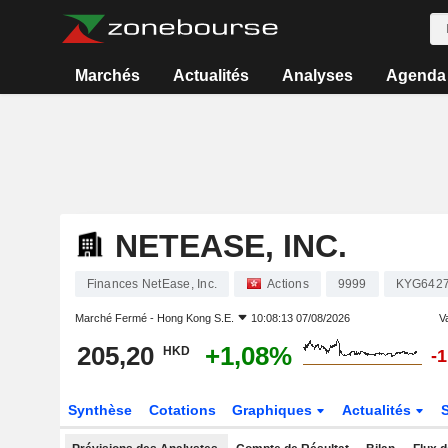
Marchés
Actualités
Analyses
Agenda
NETEASE, INC.
Finances NetEase, Inc.
Actions
9999
KYG642
Marché Fermé -
Hong Kong S.E.
10:08:13 07/08/2026
Va
205,20
+1,08%
HKD
-
Synthèse
Cotations
Graphiques
Actualités