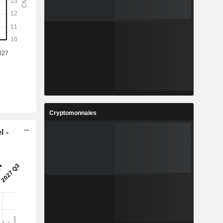
%
16,06%
6
6,201
%
13,65%
8
74,13
%
12,34%
7
14,99
%
10,5%
1
3 201 251
Cryptomonnaies
-
-
l -