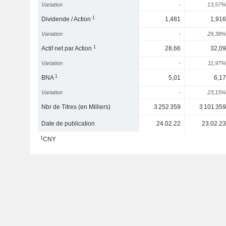
Variation
-
13,57%
1
Dividende / Action
1,481
1,916
Variation
-
29,38%
1
Actif net par Action
28,66
32,09
Variation
-
11,97%
1
BNA
5,01
6,17
Variation
-
23,15%
Nbr de Titres (en Milliers)
3 252 359
3 101 359
Date de publication
24.02.22
23.02.23
1
CNY