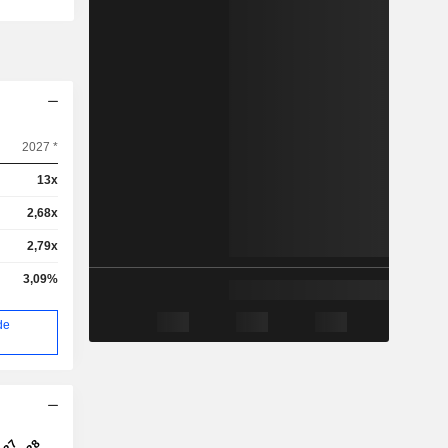
2027 *
13x
2,68x
2,79x
3,09%
de