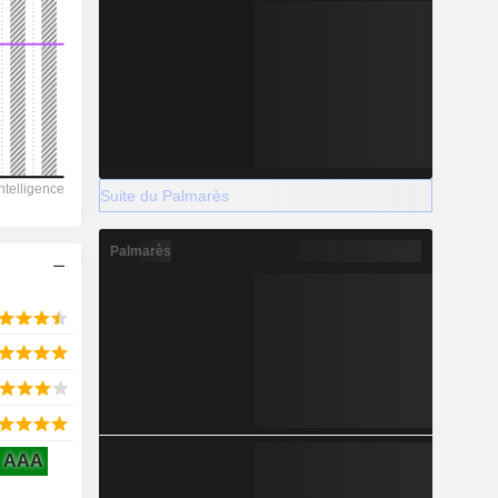
2028
-227 510
-12,56%
Suite du Palmarès
-
Palmarès
2028
2 675
11,66%
AAA
55 387