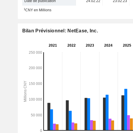
Date de publication
24.02.22
23.02.23
1
CNY en Millions
Bilan Prévisionnel: NetEase, Inc.