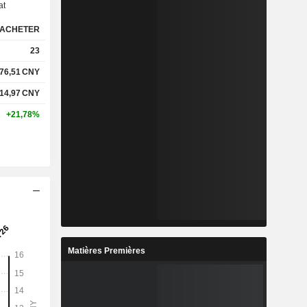
at
ACHETER
%
16,21%
23
%
21,52%
76,51
CNY
14,97
CNY
-
-
+21,78%
-
-
%
1,91%
%
4,89%
%
4,83%
Matières Premières
7
17,07