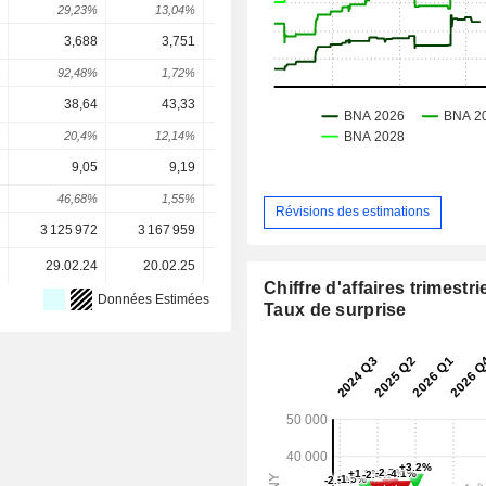
29,23%
13,04%
28,38%
-13,75%
8,12
3,688
3,751
4,113
4,357
5,45
92,48%
1,72%
9,63%
5,93%
25,23
38,64
43,33
50,31
57,98
65,9
20,4%
12,14%
16,09%
15,26%
13,81
9,05
9,19
10,48
12,32
13,5
46,68%
1,55%
14,04%
17,6%
10,09
Révisions des estimations
3 125 972
3 167 959
3 167 959
3 201 251
3 201 25
29.02.24
20.02.25
11.02.26
-
Chiffre d'affaires trimestrie
Données Estimées
Taux de surprise