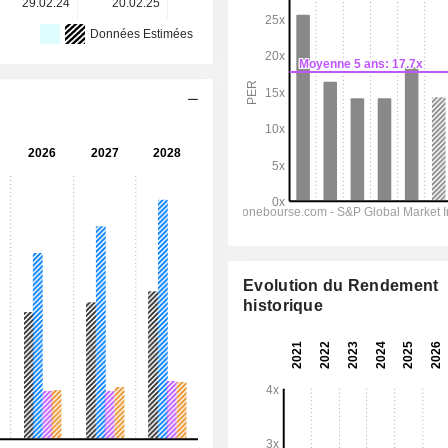
29.02.24
20.02.25
11.02.26
-
-
Données Estimées
Evolution du Rendement
historique