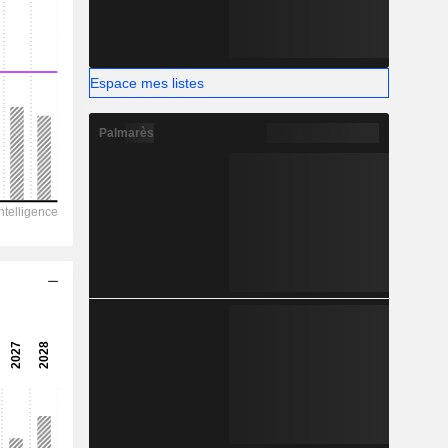
-
Espace mes listes
Palmarès