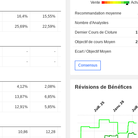
Vente
Ach
Recommandation moyenne
16,4%
15,55%
16,18%
17,1%
16,5
Nombre d'Analystes
25,69%
22,59%
22,58%
23,03%
22,04
Dernier Cours de Cloture
1
Objectif de cours Moyen
2
-
-
-
-
Ecart / Objectif Moyen
-
-
-
-
Consensus
Révisions de Bénéfices
4,12%
2,08%
1,78%
1,71%
1,84
13,87%
6,85%
5,27%
4,44%
4,8
12,91%
5,85%
4,12%
4,55%
5,27
10,86
12,28
15,77
13,6
14,