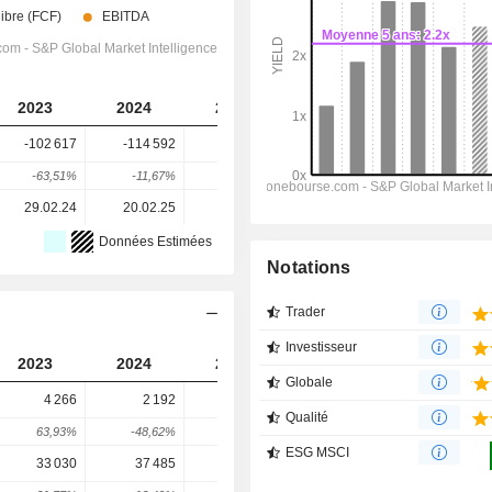
2023
2024
2025
2026
2027
-102 617
-114 592
-133 423
-176 561
-202 115
-63,51%
-11,67%
-16,43%
-32,33%
-14,47%
29.02.24
20.02.25
11.02.26
-
-
Données Estimées
Notations
Trader
Investisseur
2023
2024
2025
2026
2027
Globale
4 266
2 192
2 007
2 068
2 396
Qualité
63,93%
-48,62%
-8,45%
3,06%
15,84%
ESG MSCI
33 030
37 485
48 733
45 417
45 416