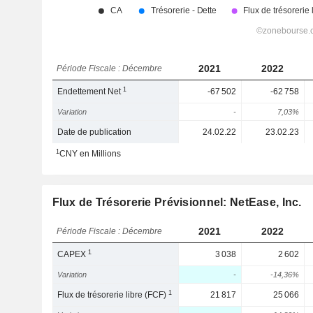
2021
2022
Période Fiscale : Décembre
1
Endettement Net
-67 502
-62 758
Variation
-
7,03%
Date de publication
24.02.22
23.02.23
1
CNY en Millions
Flux de Trésorerie Prévisionnel: NetEase, Inc.
2021
2022
Période Fiscale : Décembre
1
CAPEX
3 038
2 602
Variation
-
-14,36%
1
Flux de trésorerie libre (FCF)
21 817
25 066