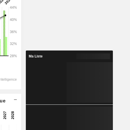
2028
140 247
7,71%
54 678
Ma Liste
9,64%
52 032
9,77%
-5 144
56 877
que
8,42%
46 960
8,91%