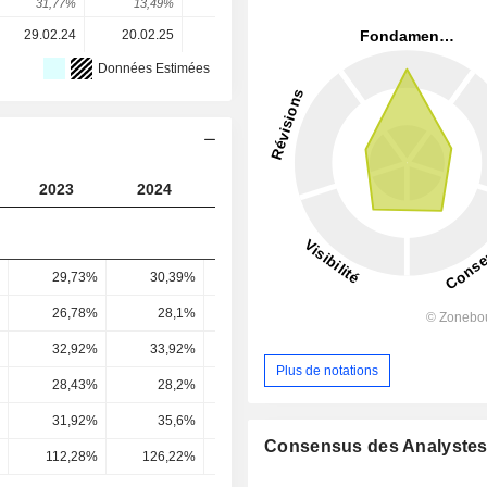
31,77%
13,49%
30,01%
-6,8%
-0%
29.02.24
20.02.25
11.02.26
-
-
Données Estimées
2023
2024
2025
2026
2027
29,73%
30,39%
33,81%
38,54%
38,3
26,78%
28,1%
31,82%
36,12%
36,4
32,92%
33,92%
36,25%
39,93%
40,29
Plus de notations
28,43%
28,2%
29,98%
32,57%
33,11
31,92%
35,6%
43,27%
37,58%
34,88
Consensus des Analyste
112,28%
126,22%
144,35%
115,38%
105,33