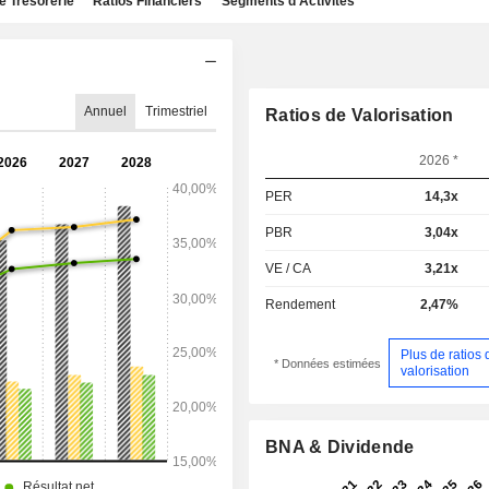
e Trésorerie
Ratios Financiers
Segments d'Activités
Annuel
Trimestriel
Ratios de Valorisation
2026 *
PER
14,3x
PBR
3,04x
VE / CA
3,21x
Rendement
2,47%
Plus de ratios 
* Données estimées
valorisation
BNA & Dividende