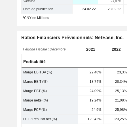
Variation
-
14,89%
Date de publication
24.02.22
23.02.23
1
CNY en Millions
Ratios Financiers Prévisionnels: NetEase, Inc.
2021
2022
Période Fiscale : Décembre
Profitabilité
Marge EBITDA (%)
22,48%
23,3%
Marge EBIT (%)
18,74%
20,34%
Marge EBT (%)
24,09%
25,13%
Marge nette (%)
19,24%
21,08%
Marge FCF (%)
24,9%
25,98%
FCF / Résultat net (%)
129,42%
123,25%