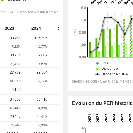
2023
2024
2025
2026
2027
103 468
105 295
112 626
120 854
130 212
7,23%
1,77%
6,96%
7,31%
7,74%
30 764
32 002
38 082
46 576
49 870
36,81%
4,02%
19%
22,3%
7,07%
27 709
29 584
35 835
43 657
47 402
41,17%
6,77%
21,13%
21,83%
8,58%
-4 120
-
-
-3 891
-4 316
34 057
35 718
40 830
48 259
52 460
Evolution du PER histori
40,44%
4,88%
14,31%
18,19%
8,71%
29 417
29 698
33 760
39 363
43 118
44,64%
0,96%
13,68%
16,6%
9,54%