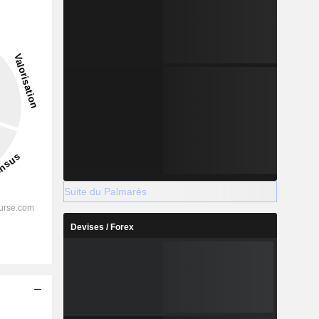
21,96%
-
2028
%
38,99%
Suite du Palmarès
%
37,1%
Devises / Forex
%
40,55%
%
33,48%
%
39,49%
s
%
117,95%