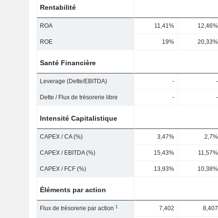
Rentabilité
ROA
11,41%
12,46%
ROE
19%
20,33%
Santé Financière
Leverage (Dette/EBITDA)
-
-
Dette / Flux de trésorerie libre
-
-
Intensité Capitalistique
CAPEX / CA (%)
3,47%
2,7%
CAPEX / EBITDA (%)
15,43%
11,57%
CAPEX / FCF (%)
13,93%
10,38%
Éléments par action
1
Flux de trésorerie par action
7,402
8,407