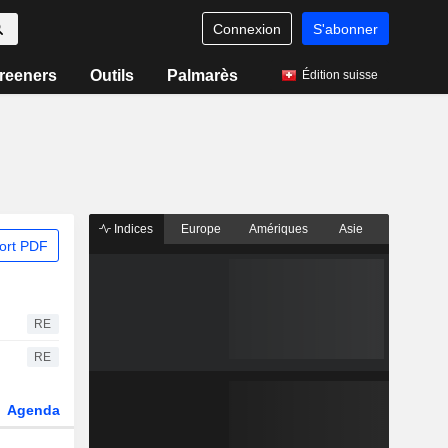
Connexion
S'abonner
reeners
Outils
Palmarès
Édition suisse
Indices
Europe
Amériques
Asie
ort PDF
RE
RE
Agenda
Secteur
Dérivés
Fonds et ETFs