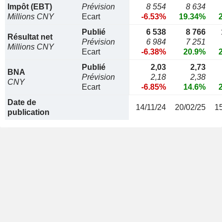
Impôt (EBT)
Prévision
8 554
8 634
Millions CNY
Ecart
-6.53%
19.34%
Publié
6 538
8 766
Résultat net
Prévision
6 984
7 251
Millions CNY
Ecart
-6.38%
20.9%
Publié
2,03
2,73
BNA
Prévision
2,18
2,38
CNY
Ecart
-6.85%
14.6%
Date de
14/11/24
20/02/25
1
publication