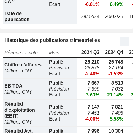
CNY
Ecart
-0.81%
6.49%
Date de
29/02/24
20/02/25
1
publication
Historique des publications trimestrielles
2024 Q3
2024 Q4
2
Période Fiscale
Mars
Publié
26 210
26 748
Chiffre d'affaires
Prévision
26 878
27 164
Millions CNY
Ecart
-2.48%
-1.53%
Publié
7 667
8 519
EBITDA
Prévision
7 399
7 032
Millions CNY
Ecart
3.63%
21.14%
Résultat
Publié
7 147
7 821
d'exploitation
Prévision
7 451
7 408
(EBIT)
Ecart
-4.08%
5.58%
Millions CNY
Résultat Avt.
Publié
7 996
10 304