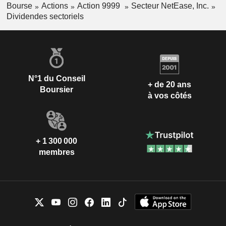
Bourse
Actions
Action 9999
Secteur NetEase, Inc.
Dividendes sectoriels
N°1 du Conseil
+ de 20 ans
Boursier
à vos côtés
+ 1 300 000
membres