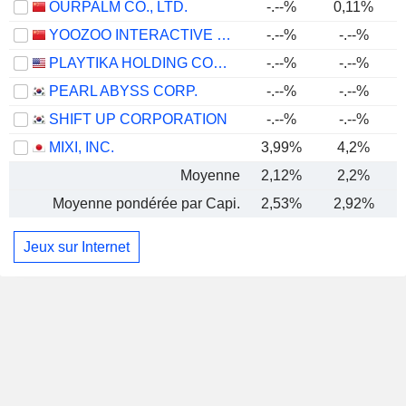
OURPALM CO., LTD.
-.--%
0,11%
YOOZOO INTERACTIVE CO., LTD.
-.--%
-.--%
PLAYTIKA HOLDING CORP.
-.--%
-.--%
PEARL ABYSS CORP.
-.--%
-.--%
SHIFT UP CORPORATION
-.--%
-.--%
MIXI, INC.
3,99%
4,2%
Moyenne
2,12%
2,2%
Moyenne pondérée par Capi.
2,53%
2,92%
Jeux sur Internet