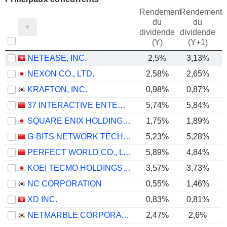
Rendement
Rendement
du
du
dividende
dividende
(Y)
(Y+1)
NETEASE, INC.
2,5%
3,13%
NEXON CO., LTD.
2,58%
2,65%
KRAFTON, INC.
0,98%
0,87%
37 INTERACTIVE ENTERTAINMENT NETWORK TECHNOLOGY GROUP CO., LTD.
5,74%
5,84%
SQUARE ENIX HOLDINGS CO., LTD.
1,75%
1,89%
G-BITS NETWORK TECHNOLOGY (XIAMEN) CO., LTD.
5,23%
5,28%
PERFECT WORLD CO., LTD.
5,89%
4,84%
KOEI TECMO HOLDINGS CO., LTD.
3,57%
3,73%
NC CORPORATION
0,55%
1,46%
XD INC.
0,83%
0,81%
NETMARBLE CORPORATION
2,47%
2,6%