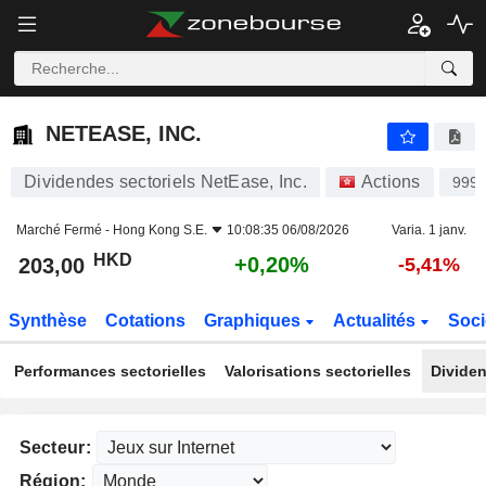
NETEASE, INC.
203,00
$
+0,20%
NETEASE, INC.
Dividendes sectoriels NetEase, Inc.
Actions
999
Marché Fermé -
Hong Kong S.E.
10:08:35 06/08/2026
Varia. 1 janv.
HKD
+0,20%
203,00
-5,41%
Synthèse
Cotations
Graphiques
Actualités
Soci
Performances sectorielles
Valorisations sectorielles
Dividen
Secteur:
Région: