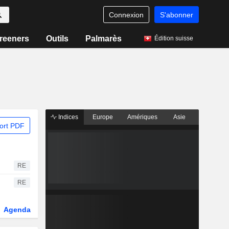
Connexion
S'abonner
reeners
Outils
Palmarès
Édition suisse
Indices
Europe
Amériques
Asie
ort PDF
RE
RE
Agenda
Secteur
Dérivés
Fonds et ETFs