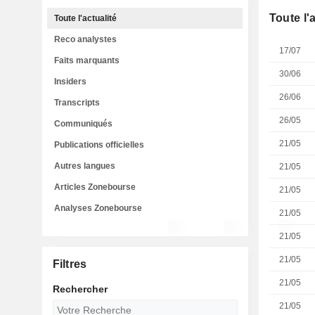
Toute l'
Toute l'actualité
Reco analystes
17/07
Faits marquants
30/06
Insiders
26/06
Transcripts
26/05
Communiqués
21/05
Publications officielles
Autres langues
21/05
Articles Zonebourse
21/05
Analyses Zonebourse
21/05
21/05
21/05
Filtres
21/05
Rechercher
21/05