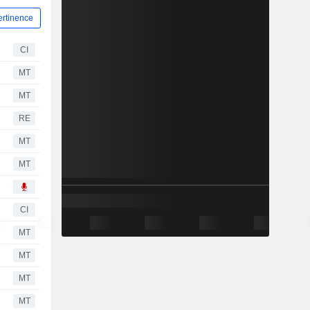
ertinence
CI
MT
MT
RE
MT
MT
CI
MT
MT
MT
MT