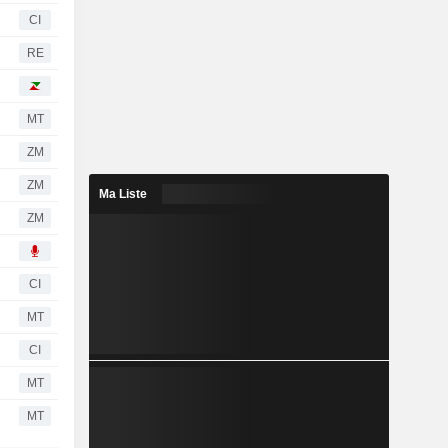
CI
RE
MT
ZM
ZM
Ma Liste
ZM
CI
MT
CI
MT
MT