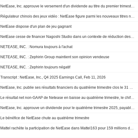
NetEase, Inc. approuve le versement d'un dividende au titre du premier trimestre 2026, payable le 15 juin 2026
Régulateur chinois des jeux vidéo : NetEase figure parmi les nouveaux titres nationaux approuvés
NetEase dispose d'un plan de jeu gagnant
NetEase cesse de financer Nagoshi Studio dans un contexte de réduction des investissements
NETEASE, INC. : Nomura toujours à l'achat
NETEASE, INC. : Zephirin Group maintient son opinion vendeuse
NETEASE, INC. : Zephirin toujours négatif
Transcript : NetEase, Inc., Q4 2025 Earnings Call, Feb 11, 2026
NetEase, Inc. publie ses résultats financiers du quatrième trimestre clos le 31 décembre 2025
Le résultat net non-GAAP de Netease en baisse au quatrième trimestre, le chiffre d'affaires progresse
NetEase, Inc. approuve un dividende pour le quatrième trimestre 2025, payable le 25 mars 2026
Le bénéfice de NetEase chute au quatrième trimestre
Mattel rachète la participation de NetEase dans Mattel163 pour 159 millions de dollars