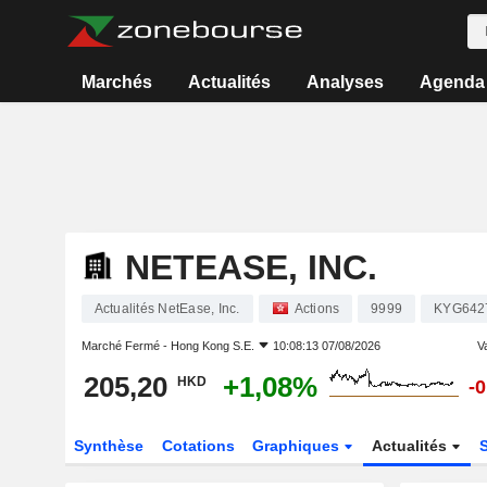
Marchés
Actualités
Analyses
Agenda
NETEASE, INC.
Actualités NetEase, Inc.
Actions
9999
KYG642
Marché Fermé -
Hong Kong S.E.
10:08:13 07/08/2026
Va
205,20
+1,08%
HKD
-
Synthèse
Cotations
Graphiques
Actualités