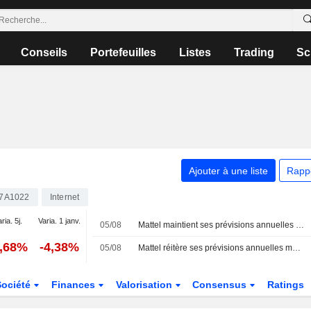
Conseils
Portefeuilles
Listes
Trading
Sc
Ajouter à une liste
Rapp
7A1022
Internet
ria. 5j.
Varia. 1 janv.
05/08
Mattel maintient ses prévisions annuelles mais manque les estimations de bénéfice trimestriel, pénalisé par la hausse des coûts
0,68%
-4,38%
05/08
Mattel réitère ses prévisions annuelles mais manque les estimations de bénéfice trimestriel en raison de la hausse des coûts
Société
Finances
Valorisation
Consensus
Ratings