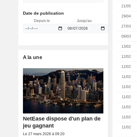
21/05
Date de publication
29/04
Depuis le
Jusqu'au
27/03
09/03
13/02
12/02
A la une
12/02
11/02
11/02
11/02
11/02
11/02
NetEase dispose d'un plan de
jeu gagnant
11/02
Le 27 mars 2026 à 09:20