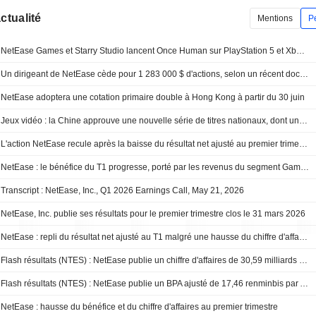
actualité
Mentions
P
NetEase Games et Starry Studio lancent Once Human sur PlayStation 5 et Xbox Series X|S avec une nouvelle vue à la première personne et le cross-play intégral
Un dirigeant de NetEase cède pour 1 283 000 $ d'actions, selon un récent document de la SEC
NetEase adoptera une cotation primaire double à Hong Kong à partir du 30 juin
Jeux vidéo : la Chine approuve une nouvelle série de titres nationaux, dont un projet de NetEase
L'action NetEase recule après la baisse du résultat net ajusté au premier trimestre
NetEase : le bénéfice du T1 progresse, porté par les revenus du segment Gaming
Transcript : NetEase, Inc., Q1 2026 Earnings Call, May 21, 2026
NetEase, Inc. publie ses résultats pour le premier trimestre clos le 31 mars 2026
NetEase : repli du résultat net ajusté au T1 malgré une hausse du chiffre d'affaires
Flash résultats (NTES) : NetEase publie un chiffre d'affaires de 30,59 milliards de yuans au premier trimestre, contre 29,34 milliards attendus par le consensus FactSet
Flash résultats (NTES) : NetEase publie un BPA ajusté de 17,46 renminbis par ADS au T1, contre un consensus FactSet de 15,12 renminbis
NetEase : hausse du bénéfice et du chiffre d'affaires au premier trimestre