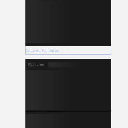
Suite du Palmarès
Palmarès