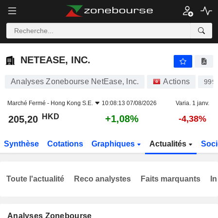
NETEASE, INC.
205,20
$
+1,08%
NETEASE, INC.
Analyses Zonebourse NetEase, Inc.
Actions
999
Marché Fermé -
Hong Kong S.E.
10:08:13 07/08/2026
Varia. 1 janv.
HKD
+1,08%
205,20
-4,38%
Synthèse
Cotations
Graphiques
Actualités
Soci
Toute l'actualité
Reco analystes
Faits marquants
In
Analyses Zonebourse