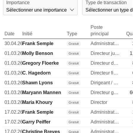
Importance
Type de transaction
Sélectionner une importance
Sélectionner un type d
Poste
Date
Initié
Type
principal
Qua
30.04.26
Frank Semple
Administrateur
Gratuit
01.03.26
Molly Benson
Directeur juridique
1
Gratuit
01.03.26
Gregory Floerke
Directeur des operations
Gratuit
01.03.26
C. Hagedorn
Directeur financier
Gratuit
01.03.26
Shawn Lyons
Dirigeant / cadre principal
Gratuit
01.03.26
Maryann Mannen
Directeur general
6
Gratuit
01.03.26
Maria Khoury
Director
Gratuit
17.02.26
Frank Semple
Administrateur
Gratuit
17.02.26
Garry Peiffer
Administrateur
Gratuit
17.02.26
Christine Breves
Administrateur
Gratuit