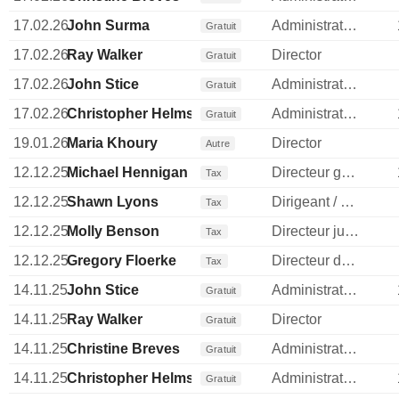
17.02.26
John Surma
Administrateur
Gratuit
17.02.26
Ray Walker
Director
Gratuit
17.02.26
John Stice
Administrateur
Gratuit
17.02.26
Christopher Helms
Administrateur
Gratuit
19.01.26
Maria Khoury
Director
Autre
12.12.25
Michael Hennigan
Directeur general
Tax
12.12.25
Shawn Lyons
Dirigeant / cadre principal
Tax
12.12.25
Molly Benson
Directeur juridique
Tax
12.12.25
Gregory Floerke
Directeur des operations
Tax
14.11.25
John Stice
Administrateur
Gratuit
14.11.25
Ray Walker
Director
Gratuit
14.11.25
Christine Breves
Administrateur
Gratuit
14.11.25
Christopher Helms
Administrateur
Gratuit