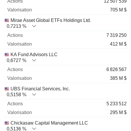
12 507 539
705 M $
Mirae Asset Global ETFs Holdings Ltd.
0,7213 %
7 319 250
412 M $
KA Fund Advisors LLC
0,6727 %
6 826 567
385 M $
UBS Financial Services, Inc.
0,5158 %
5 233 512
295 M $
Chickasaw Capital Management LLC
0,5136 %