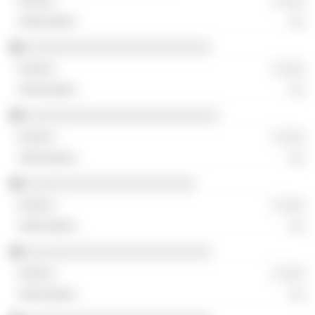
░ ░░░
░░
░░░░░░░░░░░░░░░░░░░░░░░░
░ ░░░
░░
░░░░░░░░░░░░░░░░░░░░░░░░░
░ ░░░
░░
░░░░░░░░░░░░░░░░░░░░░░
░ ░░░
░░
░░░░░░░░░░░░░░░░░░░░░░░░
░ ░░░
░░