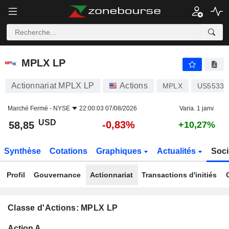
MPLX LP
58,85
$
-0,83%
MPLX LP
Actionnariat MPLX LP
Actions
MPLX
US55336
Marché Fermé -
NYSE
22:00:03 07/08/2026
Varia. 1 janv.
USD
-0,83%
58,85
+10,27%
Synthèse
Cotations
Graphiques
Actualités
Soci
Profil
Gouvernance
Actionnariat
Transactions d'initiés
Classe d'Actions: MPLX LP
Flottant
Action A