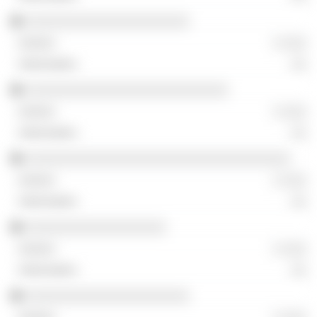
░░░░░░░░░░░░░░░░░░░░░
░ ░░░
░░
░░░░░░░░░░░░░░░░░░░░░░░░░░
░ ░░░
░░
░░░░░░░░░░░░░░░░░░░░░░░░░░░░░░░░░░
░ ░░░
░░
░░░░░░░░░░░░░░░░░░
░ ░░░
░░
░░░░░░░░░░░░░░░░░░░░░