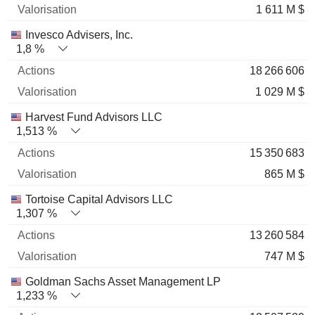
1 611 M $
Invesco Advisers, Inc.
1,8 %
18 266 606
1 029 M $
Harvest Fund Advisors LLC
1,513 %
15 350 683
865 M $
Tortoise Capital Advisors LLC
1,307 %
13 260 584
747 M $
Goldman Sachs Asset Management LP
1,233 %