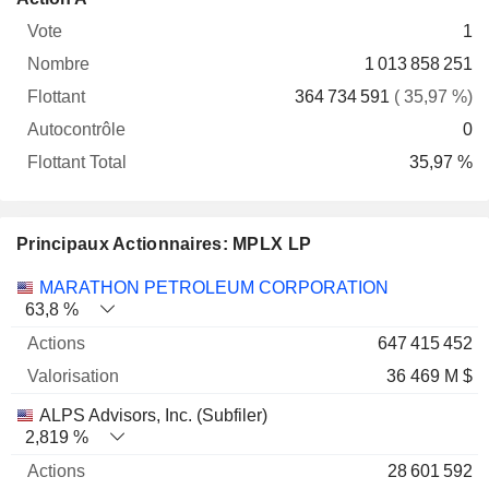
Vote
Nombre
Flottant
Autocontrôle
Total
1
1 013 858 251
364 734 591
( 35,97 %)
0
35,97 %
Principaux Actionnaires: MPLX LP
Nom
Actions
%
Valorisation
MARATHON PETROLEUM CORPORATION
63,8 %
647 415 452
36 469 M $
ALPS Advisors, Inc. (Subfiler)
2,819 %
28 601 592