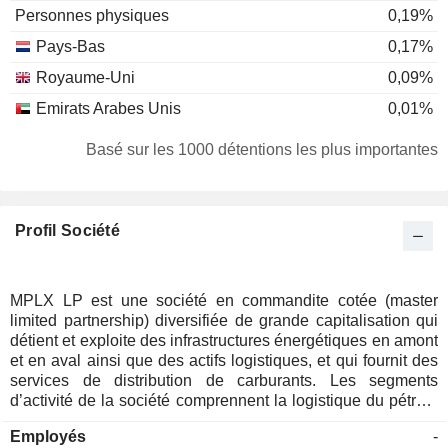
Personnes physiques
0,19%
Pays-Bas
0,17%
Royaume-Uni
0,09%
Emirats Arabes Unis
0,01%
Basé sur les 1000 détentions les plus importantes
Profil Société
MPLX LP est une société en commandite cotée (master
limited partnership) diversifiée de grande capitalisation qui
détient et exploite des infrastructures énergétiques en amont
et en aval ainsi que des actifs logistiques, et qui fournit des
services de distribution de carburants. Les segments
d’activité de la société comprennent la logistique du pétrole
brut et des produits pétroliers, ainsi que les services liés au
Employés
-
gaz naturel et aux liquides de gaz naturel (LGN). Le