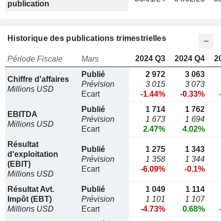
publication
Historique des publications trimestrielles
2024 Q3
2024 Q4
2
Période Fiscale
Mars
Publié
2 972
3 063
Chiffre d'affaires
Prévision
3 015
3 073
Millions USD
Ecart
-1.44%
-0.33%
Publié
1 714
1 762
EBITDA
Prévision
1 673
1 694
Millions USD
Ecart
2.47%
4.02%
Résultat
Publié
1 275
1 343
d'exploitation
Prévision
1 358
1 344
(EBIT)
Ecart
-6.09%
-0.1%
Millions USD
Résultat Avt.
Publié
1 049
1 114
Impôt (EBT)
Prévision
1 101
1 107
Millions USD
Ecart
-4.73%
0.68%