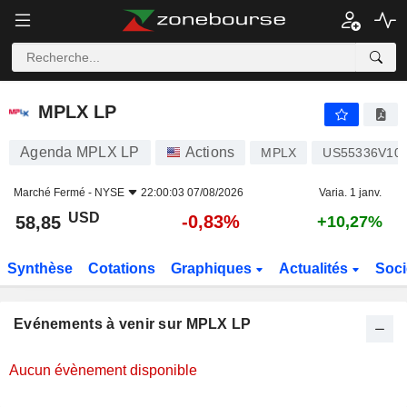
MPLX LP
MPLX LP
Agenda MPLX LP
Actions
MPLX
US55336V10
Marché Fermé -
NYSE
22:00:03 07/08/2026
Varia. 1 janv.
USD
-0,83%
58,85
+10,27%
Synthèse
Cotations
Graphiques
Actualités
Soci
Evénements à venir sur MPLX LP
Aucun évènement disponible