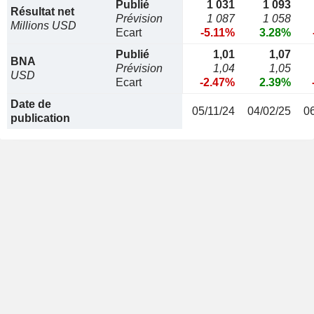
Publié
1 031
1 093
Résultat net
Prévision
1 087
1 058
Millions USD
Ecart
-5.11%
3.28%
Publié
1,01
1,07
BNA
Prévision
1,04
1,05
USD
Ecart
-2.47%
2.39%
Date de
05/11/24
04/02/25
0
publication