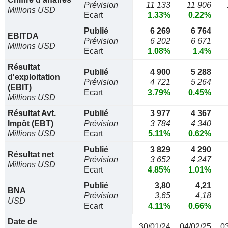
Prévision
11 133
11 906
Millions USD
Ecart
1.33%
0.22%
Publié
6 269
6 764
EBITDA
Prévision
6 202
6 671
Millions USD
Ecart
1.08%
1.4%
Résultat
Publié
4 900
5 288
d'exploitation
Prévision
4 721
5 264
(EBIT)
Ecart
3.79%
0.45%
Millions USD
Résultat Avt.
Publié
3 977
4 367
Impôt (EBT)
Prévision
3 784
4 340
Millions USD
Ecart
5.11%
0.62%
Publié
3 829
4 290
Résultat net
Prévision
3 652
4 247
Millions USD
Ecart
4.85%
1.01%
Publié
3,80
4,21
BNA
Prévision
3,65
4,18
USD
Ecart
4.11%
0.66%
Date de
30/01/24
04/02/25
0