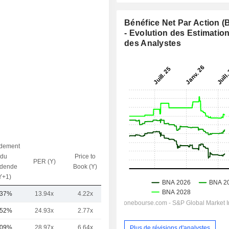
Bénéfice Net Par Action 
- Evolution des Estimatio
des Analystes
dement
du
Price to
PER (Y)
VE / CA (Y)
idende
Book (Y)
Y+1)
,37%
13.94x
4.22x
6.51x
,52%
24.93x
2.77x
3.3x
,09%
28.97x
6.64x
9.82x
Plus de révisions d'analystes