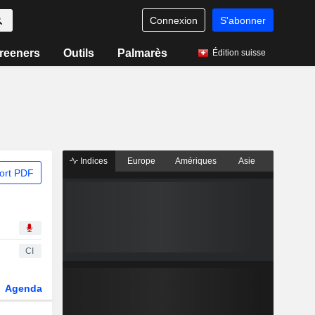
Connexion
S'abonner
reeners
Outils
Palmarès
Édition suisse
Indices
Europe
Amériques
Asie
ort PDF
CI
Agenda
Secteur
Dérivés
Fonds et ETFs