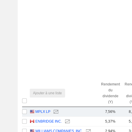
Rendement
Ren
du
Ajouter à une liste
dividende
div
(Y)
(
MPLX LP
7,56%
8
ENBRIDGE INC.
5,37%
5
WILLIAMS COMPANIES, INC.
2,94%
3