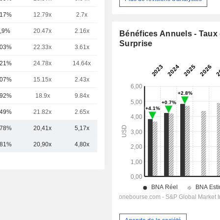
,17%
12.79x
2.7x
1.85x
,9%
20.47x
2.16x
5.54x
Bénéfices Annuels - Taux
Surprise
,03%
22.33x
3.61x
9.59x
,21%
24.78x
14.64x
3.9x
,07%
15.15x
2.43x
2.13x
,92%
18.9x
9.84x
3.94x
,49%
21.82x
2.65x
6.91x
,78%
20,41x
5,17x
5,35x
,81%
20,90x
4,80x
5,31x