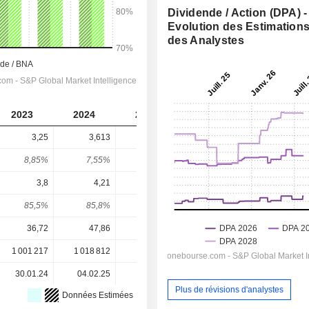
Dividende / Action (DPA) -
Evolution des Estimation
des Analystes
2023
2024
2025
2026
2027
3,25
3,613
4,066
4,566
5,058
8,85%
7,55%
7,62%
7,56%
8,37%
3,8
4,21
4,82
4,335
4,882
85,5%
85,8%
84,4%
105%
104%
36,72
47,86
53,37
60,42
60,42
1 001 217
1 018 812
1 017 065
1 014 734
-
30.01.24
04.02.25
03.02.26
-
-
Plus de révisions d'analystes
Données Estimées