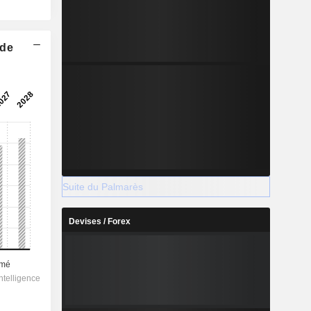
 de
Suite du Palmarès
Devises / Forex