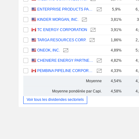
ENTERPRISE PRODUCTS PARTNERS L.P.
5,9%
6
KINDER MORGAN, INC.
3,81%
3
TC ENERGY CORPORATION
3,91%
4
TARGA RESOURCES CORP.
1,86%
2
ONEOK, INC.
4,89%
5
CHENIERE ENERGY PARTNERS, L.P.
4,82%
4
PEMBINA PIPELINE CORPORATION
4,33%
4
Moyenne
4,54%
4
Moyenne pondérée par Capi.
4,58%
4
Voir tous les dividendes sectoriels