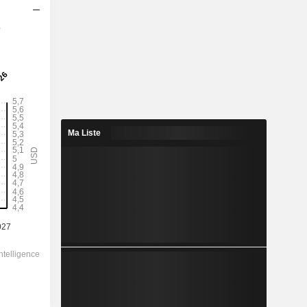
s
2028
Ma Liste
5,575
9,23%
5,227
107%
60,42
-
-