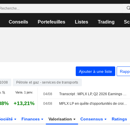
Conseils
Portefeuilles
Listes
Trading
Sc
Ajouter à une liste
Rapp
1008
Pétrole et gaz - services de transports
. 5j.
Varia. 1 janv.
04/08
Transcript : MPLX LP, Q2 2026 Earnings Call, Aug 04, 2026
88%
+13,21%
04/08
MPLX LP en quête d'opportunités de croissance externe
Société
Finances
Valorisation
Consensus
Ratings