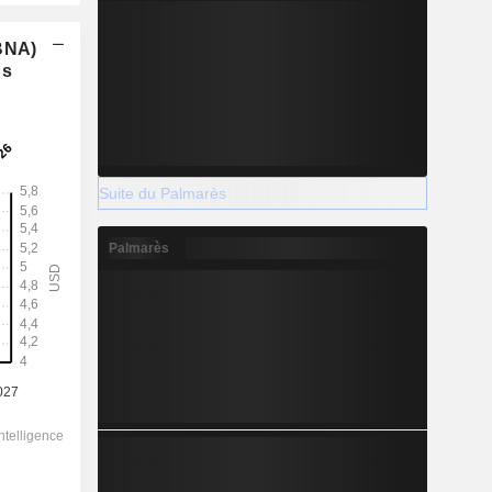
(BNA)
ns
Suite du Palmarès
Palmarès