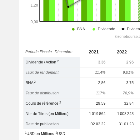
2021
2022
Période Fiscale : Décembre
2
Dividende / Action
3,36
2,96
Taux de rendement
11,4%
9,01%
2
BNA
2,86
3,75
Taux de distribution
117%
78,9%
2
Cours de référence
29,59
32,84
Nbr de Titres (en Milliers)
1 019 864
1 003 243
Date de publication
02.02.22
31.01.23
1
2
USD en Millions
USD