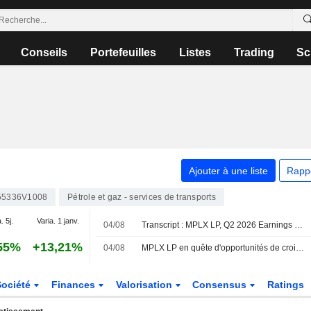
Conseils
Portefeuilles
Listes
Trading
Sc
Ajouter à une liste
Rapp
55336V1008
Pétrole et gaz - services de transports
. 5j.
Varia. 1 janv.
04/08
Transcript : MPLX LP, Q2 2026 Earnings Call, Aug 04, 2026
55%
+13,21%
04/08
MPLX LP en quête d'opportunités de croissance externe
Société
Finances
Valorisation
Consensus
Ratings