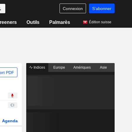
Connexion
S'abonner
reeners
Outils
Palmarès
Édition suisse
Indices
Europe
Amériques
Asie
ort PDF
CI
Agenda
Secteur
Dérivés
Fonds et ETFs