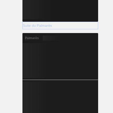
Suite du Palmarès
Palmarès