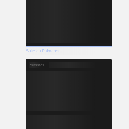
Suite du Palmarès
Palmarès