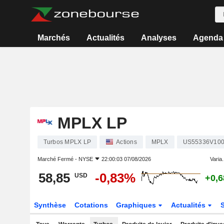
Marchés
Actualités
Analyses
Agenda
MPLX LP
Turbos MPLX LP
Actions
MPLX
US55336V10
Marché Fermé -
NYSE
22:00:03 07/08/2026
Varia.
58,85
-0,83%
USD
+0,
Synthèse
Cotations
Graphiques
Actualités