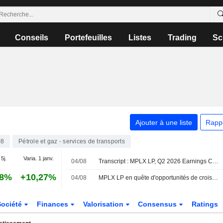
Conseils
Portefeuilles
Listes
Trading
Sc
Ajouter à une liste
Rapp
08
Pétrole et gaz - services de transports
 5j.
Varia. 1 janv.
04/08
Transcript : MPLX LP, Q2 2026 Earnings Call, Aug 04, 2026
68%
+10,27%
04/08
MPLX LP en quête d'opportunités de croissance externe
Société
Finances
Valorisation
Consensus
Ratings