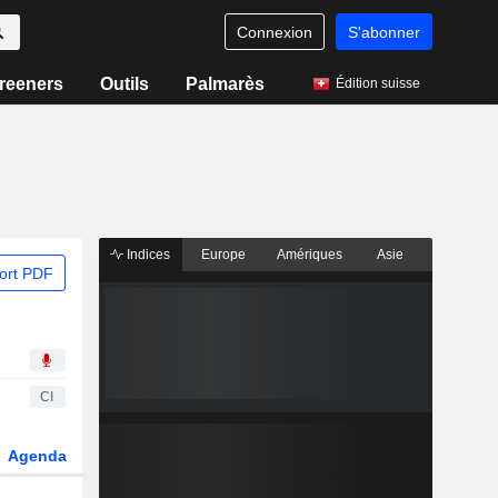
Connexion
S'abonner
reeners
Outils
Palmarès
Édition suisse
Indices
Europe
Amériques
Asie
ort PDF
CI
Agenda
Secteur
Dérivés
Fonds et ETFs