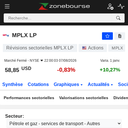
MPLX LP
58,85
$
-0,83%
MPLX LP
Révisions sectorielles MPLX LP
Actions
MPLX
Marché Fermé -
NYSE
22:00:03 07/08/2026
Varia. 1 janv.
USD
-0,83%
58,85
+10,27%
Synthèse
Cotations
Graphiques
Actualités
Soci
Performances sectorielles
Valorisations sectorielles
Dividen
Secteur: