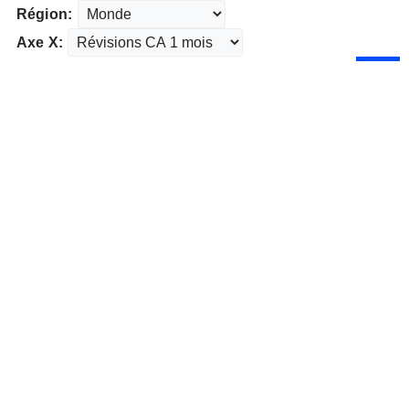
Région:
Axe X: