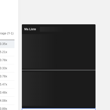
Ma Liste
rage (Y-1)
3.35x
5.21x
3.78x
3.33x
3.78x
5.47x
3.48x
4.08x
3.89x