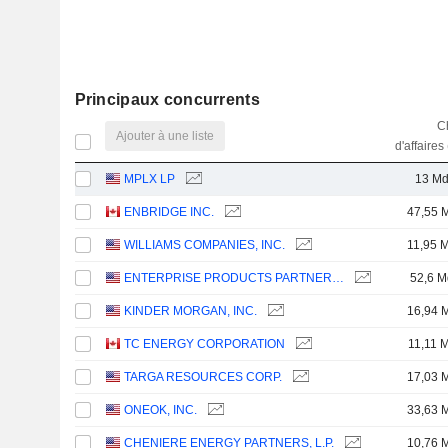
Principaux concurrents
Ch
Ajouter à une liste
d'affaires
MPLX LP
13 M
ENBRIDGE INC.
47,55 
WILLIAMS COMPANIES, INC.
11,95 
ENTERPRISE PRODUCTS PARTNERS L.P.
52,6 M
KINDER MORGAN, INC.
16,94 
TC ENERGY CORPORATION
11,11 
TARGA RESOURCES CORP.
17,03 
ONEOK, INC.
33,63 
CHENIERE ENERGY PARTNERS, L.P.
10,76 