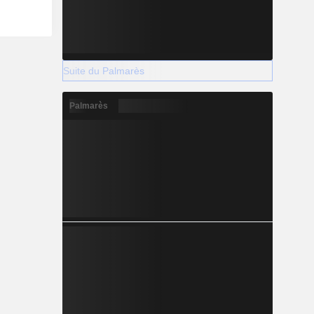
Suite du Palmarès
Palmarès