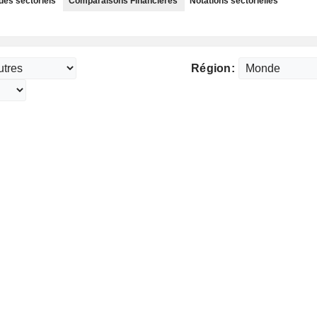
des sectoriels
Comparaisons Financières
Notations sectorielles
Région: