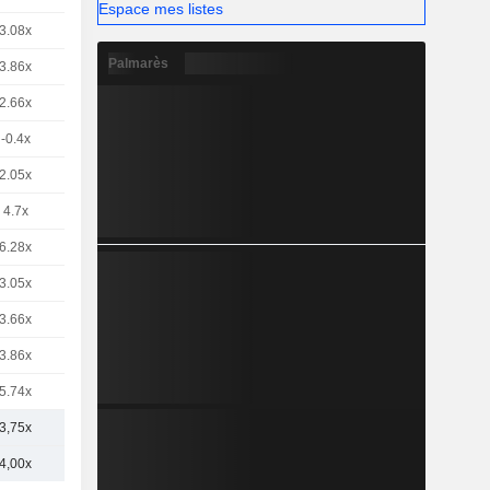
Espace mes listes
3.08x
Palmarès
3.86x
2.66x
-0.4x
2.05x
4.7x
6.28x
3.05x
3.66x
3.86x
5.74x
3,75x
4,00x