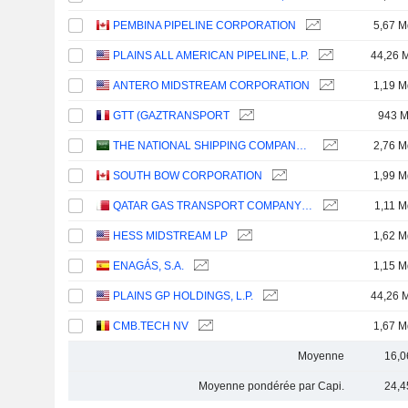
PEMBINA PIPELINE CORPORATION
5,67 M
PLAINS ALL AMERICAN PIPELINE, L.P.
44,26 
ANTERO MIDSTREAM CORPORATION
1,19 M
GTT (GAZTRANSPORT
943 
THE NATIONAL SHIPPING COMPANY OF SAUDI ARABIA
2,76 M
SOUTH BOW CORPORATION
1,99 M
QATAR GAS TRANSPORT COMPANY LIMITED (NAKILAT) (QPSC)
1,11 M
HESS MIDSTREAM LP
1,62 M
ENAGÁS, S.A.
1,15 M
PLAINS GP HOLDINGS, L.P.
44,26 
CMB.TECH NV
1,67 M
Moyenne
16,0
Moyenne pondérée par Capi.
24,4