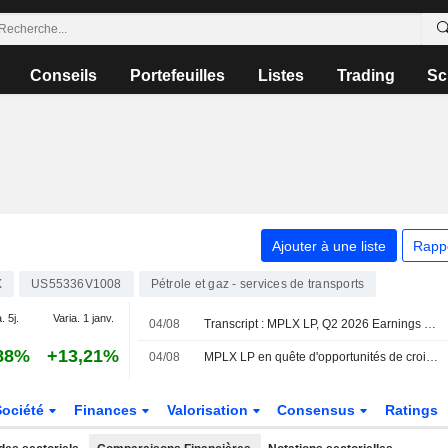
Conseils
Portefeuilles
Listes
Trading
Sc
Ajouter à une liste
Rapp
X
US55336V1008
Pétrole et gaz - services de transports
. 5j.
Varia. 1 janv.
04/08
Transcript : MPLX LP, Q2 2026 Earnings Call, Aug 04, 2026
88%
+13,21%
04/08
MPLX LP en quête d'opportunités de croissance externe
Société
Finances
Valorisation
Consensus
Ratings