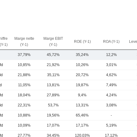
iffre
Marge nette
Marge EBIT
ROE (Y-1)
ROA (Y-1)
Leve
 (Y-1)
(Y-1)
(Y-1)
d
37,79%
45,72%
35,24%
12,2%
Md
10,85%
21,92%
10,26%
3,01%
Md
21,88%
35,11%
20,72%
4,62%
d
11,05%
13,81%
19,87%
7,49%
Md
18,04%
27,89%
9,4%
4,24%
Md
22,31%
53,7%
13,31%
3,08%
Md
10,88%
19,56%
65,46%
-
Md
10,09%
17,07%
17,17%
5,19%
Md
27,77%
34,45%
120,03%
17,12%