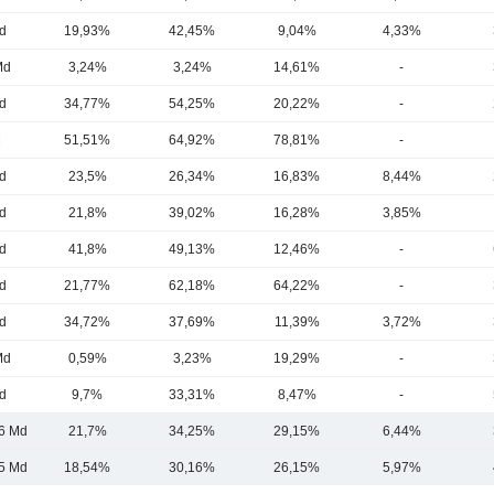
d
19,93%
42,45%
9,04%
4,33%
Md
3,24%
3,24%
14,61%
-
d
34,77%
54,25%
20,22%
-
M
51,51%
64,92%
78,81%
-
d
23,5%
26,34%
16,83%
8,44%
d
21,8%
39,02%
16,28%
3,85%
d
41,8%
49,13%
12,46%
-
d
21,77%
62,18%
64,22%
-
d
34,72%
37,69%
11,39%
3,72%
Md
0,59%
3,23%
19,29%
-
d
9,7%
33,31%
8,47%
-
6 Md
21,7%
34,25%
29,15%
6,44%
5 Md
18,54%
30,16%
26,15%
5,97%