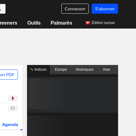
Connexion
S'abonner
reeners
Outils
Palmarès
Édition suisse
Indices
Europe
Amériques
Asie
ort PDF
CI
Agenda
Secteur
Dérivés
Fonds et ETFs