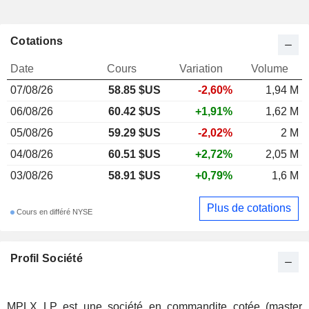
Cotations
Date
Cours
Variation
Volume
07/08/26
58.85 $US
-2,60%
1,94 M
06/08/26
60.42 $US
+1,91%
1,62 M
05/08/26
59.29 $US
-2,02%
2 M
04/08/26
60.51 $US
+2,72%
2,05 M
03/08/26
58.91 $US
+0,79%
1,6 M
Plus de cotations
Cours en différé NYSE
Profil Société
MPLX LP est une société en commandite cotée (master