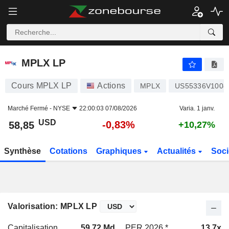
MPLX LP
58,85
$
-0,83%
MPLX LP
Cours MPLX LP
Actions
MPLX
US55336V1008
Marché Fermé -
NYSE
22:00:03 07/08/2026
Varia. 1 janv.
USD
-0,83%
58,85
+10,27%
Synthèse
Cotations
Graphiques
Actualités
Soci
Valorisation: MPLX LP
Capitalisation
59,72 Md
PER 2026 *
13,7x