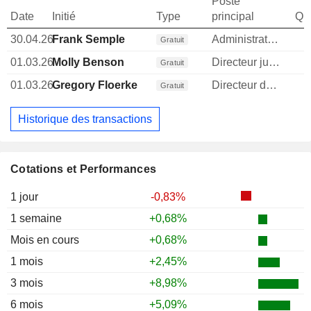
Poste
Date
Initié
Type
principal
Qua
30.04.26
Frank Semple
Administrateur
Gratuit
01.03.26
Molly Benson
Directeur juridique
1
Gratuit
01.03.26
Gregory Floerke
Directeur des operations
Gratuit
Historique des transactions
Cotations et Performances
1 jour
-0,83%
1 semaine
+0,68%
Mois en cours
+0,68%
1 mois
+2,45%
3 mois
+8,98%
6 mois
+5,09%