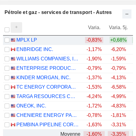
Pétrole et gaz - services de transport - Autres
Varia.
Varia. 5j.
MPLX LP
-0,83%
+0,68%
+
ENBRIDGE INC.
-1,17%
-6,20%
+
WILLIAMS COMPANIES, INC.
-1,90%
-1,59%
+
ENTERPRISE PRODUCTS PARTNERS L.P.
-0,79%
-0,79%
+
KINDER MORGAN, INC.
-1,37%
-4,13%
+
TC ENERGY CORPORATION
-1,53%
-6,58%
+
TARGA RESOURCES CORP.
-4,24%
-4,99%
+
ONEOK, INC.
-1,72%
-4,83%
+
CHENIERE ENERGY PARTNERS, L.P.
-0,78%
-1,81%
+
PEMBINA PIPELINE CORPORATION
-1,63%
-3,31%
+
Moyenne
-1,60%
-3,35%
+