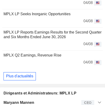
04/08
MPLX LP Seeks Inorganic Opportunities
04/08
MPLX LP Reports Earnings Results for the Second Quarter
and Six Months Ended June 30, 2026
04/08
MPLX Q2 Earnings, Revenue Rise
04/08
Plus d'actualités
Dirigeants et Administrateurs: MPLX LP
Dirigeant
Titre
Age
Depuis
Maryann Mannen
CEO