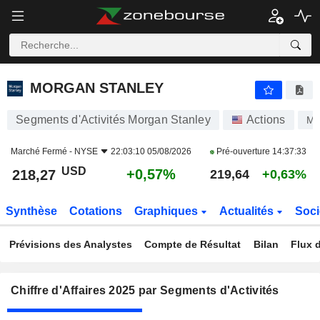
MORGAN STANLEY
218,27
$
+0,57%
MORGAN STANLEY
Segments d'Activités Morgan Stanley
Actions
M
Marché Fermé -
NYSE
22:03:10 05/08/2026
Pré-ouverture
14:37:33
USD
+0,57%
218,27
219,64
+0,63%
Synthèse
Cotations
Graphiques
Actualités
Soci
Prévisions des Analystes
Compte de Résultat
Bilan
Flux d
Chiffre d'Affaires 2025 par Segments d'Activités