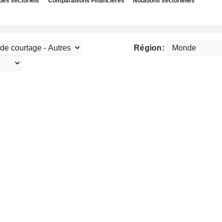
des sectoriels
Comparaisons Financières
Notations sectorielles
Région: