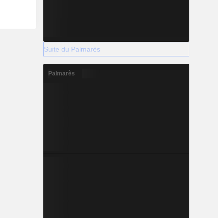
Suite du Palmarès
Palmarès