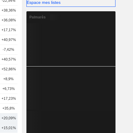
-22,54%
4
Espace mes listes
+38,36%
4
Palmarès
+36,08%
9
+17,17%
6
+40,97%
9
-7,42%
8
+40,57%
5
+52,86%
2
+8,9%
6
+6,73%
8
+17,23%
10
+35,8%
2
+20,09%
10
+15,01%
17