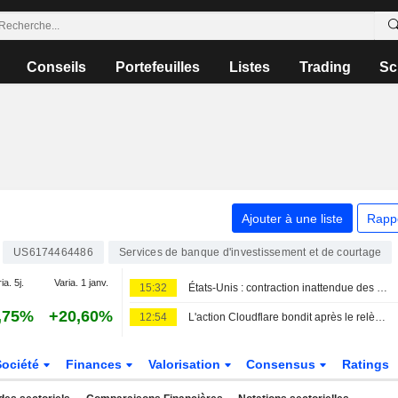
Conseils
Portefeuilles
Listes
Trading
Sc
Ajouter à une liste
Rapp
US6174464486
Services de banque d'investissement et de courtage
ia. 5j.
Varia. 1 janv.
15:32
États-Unis : contraction inattendue des créations d'emplois non agricoles en juillet ; le taux de chômage reflue à 4,1 %
,75%
+20,60%
12:54
L'action Cloudflare bondit après le relèvement de ses prévisions, porté par les dépenses liées à l'IA
Société
Finances
Valorisation
Consensus
Ratings