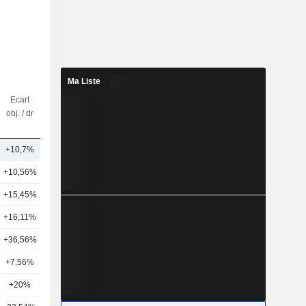
Ma Liste
Ecart
Nbr
obj. / dr
d'analystes
+10,7%
21
+10,56%
20
+15,45%
20
+16,11%
20
+36,56%
10
+7,56%
8
+20%
14