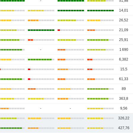
-
51,98
14,01
26,52
21,09
25,91
-
1 690
6,382
15,5
61,33
89
363,8
-
-
9,56
326,22
427,76