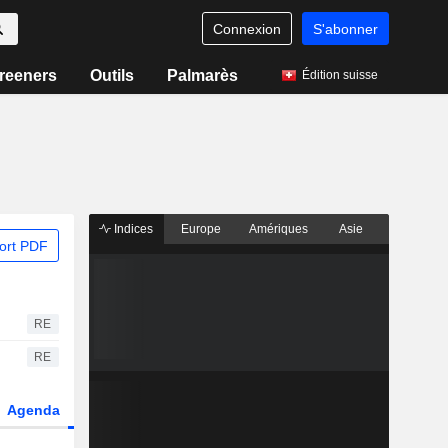
Connexion
S'abonner
reeners
Outils
Palmarès
Édition suisse
Indices
Europe
Amériques
Asie
ort PDF
RE
RE
Agenda
Secteur
Dérivés
Fonds et ETFs