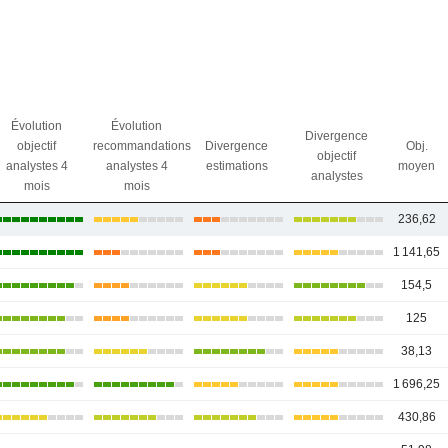
Évolution
Évolution
Divergence
objectif
recommandations
Divergence
Obj.
objectif
analystes 4
analystes 4
estimations
moyen
analystes
mois
mois
236,62
1 141,65
154,5
125
38,13
1 696,25
430,86