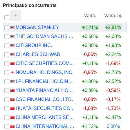
Principaux concurrents
V
Varia.
Varia. 5j.
MORGAN STANLEY
+1,21%
+2,81%
THE GOLDMAN SACHS GROUP, INC.
+0,68%
+2,08%
CITIGROUP INC.
+0,88%
+1,93%
CHARLES SCHWAB
-0,06%
+2,24%
CITIC SECURITIES COMPANY LIMITED
+0,11%
-1,69%
NOMURA HOLDINGS, INC.
-0,95%
+2,76%
LPL FINANCIAL HOLDINGS INC.
+1,00%
+2,52%
+
YUANTA FINANCIAL HOLDING CO., LTD.
+0,89%
-0,59%
CSC FINANCIAL CO., LTD.
-0,08%
-0,17%
HUATAI SECURITIES CO., LTD.
-1,08%
-1,73%
CHINA MERCHANTS SECURITIES CO., LTD.
+1,11%
+3,47%
CHINA INTERNATIONAL CAPITAL CORPORATION LIMITED
+1,12%
0,00%