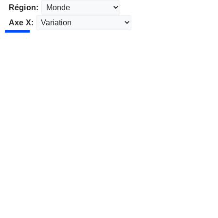
Région:
Axe X: