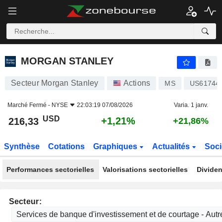
MORGAN STANLEY
216,33
$
+1,21%
MORGAN STANLEY
Secteur Morgan Stanley
Actions
MS
US61744
Marché Fermé -
NYSE
22:03:19 07/08/2026
Varia. 1 janv.
USD
+1,21%
216,33
+21,86%
Synthèse
Cotations
Graphiques
Actualités
Soci
Performances sectorielles
Valorisations sectorielles
Dividen
Secteur: