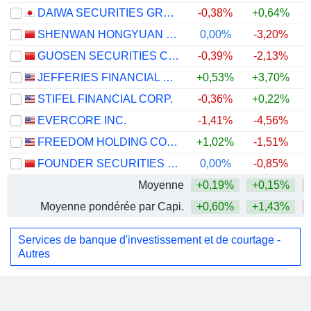
DAIWA SECURITIES GROUP INC.
-0,38%
+0,64%
SHENWAN HONGYUAN GROUP CO., LTD.
0,00%
-3,20%
GUOSEN SECURITIES CO., LTD.
-0,39%
-2,13%
JEFFERIES FINANCIAL GROUP INC.
+0,53%
+3,70%
STIFEL FINANCIAL CORP.
-0,36%
+0,22%
+
EVERCORE INC.
-1,41%
-4,56%
FREEDOM HOLDING CORP.
+1,02%
-1,51%
FOUNDER SECURITIES CO., LTD.
0,00%
-0,85%
Moyenne
+0,19%
+0,15%
Moyenne pondérée par Capi.
+0,60%
+1,43%
Services de banque d'investissement et de courtage -
Autres