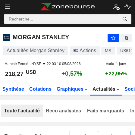
MORGAN STANLEY
218,27
$
+0,57%
MORGAN STANLEY
Actualités Morgan Stanley
Actions
MS
US617
Marché Fermé -
NYSE
22:03:10 05/08/2026
Varia. 1 janv.
USD
+0,57%
218,27
+22,95%
Synthèse
Cotations
Graphiques
Actualités
Soci
Toute l'actualité
Reco analystes
Faits marquants
In