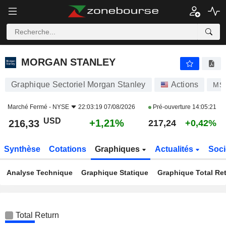
MORGAN STANLEY
216,33
$
+1,21%
MORGAN STANLEY
Graphique Sectoriel Morgan Stanley
Actions
MS
Marché Fermé -
NYSE
22:03:19 07/08/2026
Pré-ouverture
14:05:21
USD
+1,21%
216,33
217,24
+0,42%
Synthèse
Cotations
Graphiques
Actualités
Soci
Analyse Technique
Graphique Statique
Graphique Total Re
Total Return