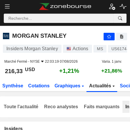
MORGAN STANLEY
216,33
$
+1,21%
MORGAN STANLEY
Insiders Morgan Stanley
Actions
MS
US61744
Marché Fermé -
NYSE
22:03:19 07/08/2026
Varia. 1 janv.
USD
+1,21%
216,33
+21,86%
Synthèse
Cotations
Graphiques
Actualités
Soci
Toute l'actualité
Reco analystes
Faits marquants
In
Insiders