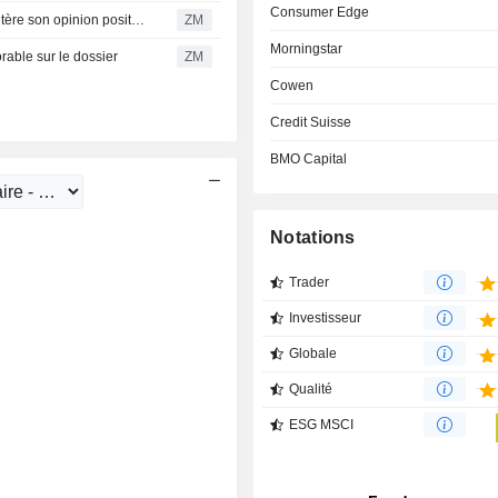
Consumer Edge
MONDELEZ INTERNATIONAL, INC. : Goldman Sachs réitère son opinion positive sur le titre
ZM
Morningstar
able sur le dossier
ZM
Cowen
Credit Suisse
BMO Capital
Notations
Trader
Investisseur
Globale
Qualité
ESG MSCI