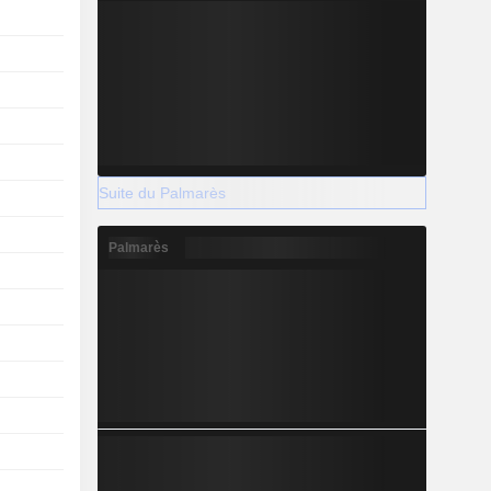
Suite du Palmarès
Palmarès