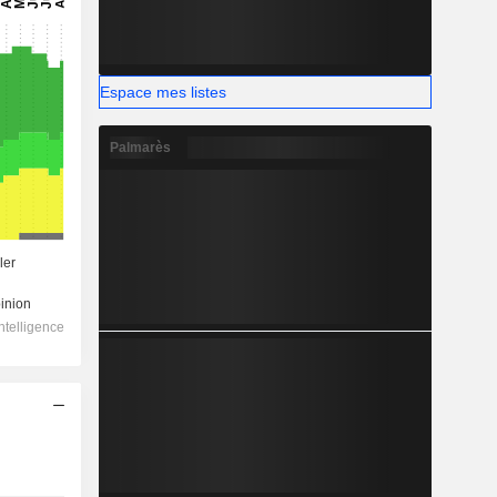
Espace mes listes
Palmarès