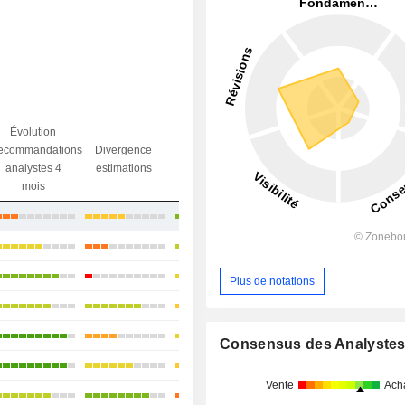
Évolution
Divergence
ecommandations
Divergence
Ecart obj.
objectif
analystes 4
estimations
/ dr
analystes
mois
+10,17%
+9,56%
+17,4%
Plus de notations
+1,54%
+12,89%
Consensus des Analyste
+14,58%
Vente
Ach
+0,28%