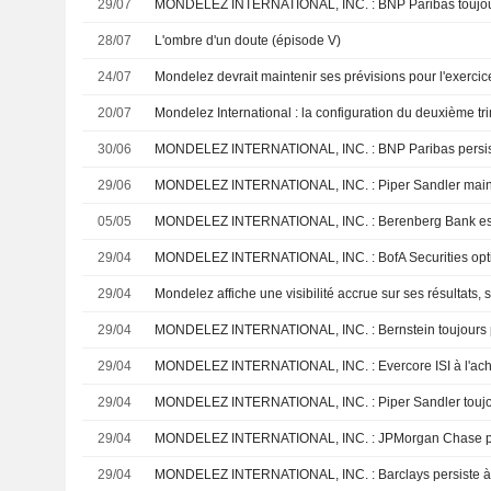
29/07
MONDELEZ INTERNATIONAL, INC. : BNP Paribas toujour
28/07
L'ombre d'un doute (épisode V)
24/07
Mondelez devrait maintenir ses prévisions pour l'exerci
20/07
30/06
MONDELEZ INTERNATIONAL, INC. : BNP Paribas persist
29/06
05/05
MONDELEZ INTERNATIONAL, INC. : Berenberg Bank est ne
29/04
MONDELEZ INTERNATIONAL, INC. : BofA Securities optim
29/04
Mondelez affiche une visibilité accrue sur ses résultats
29/04
MONDELEZ INTERNATIONAL, INC. : Bernstein toujours p
29/04
MONDELEZ INTERNATIONAL, INC. : Evercore ISI à l'ach
29/04
29/04
MONDELEZ INTERNATIONAL, INC. : JPMorgan Chase per
29/04
MONDELEZ INTERNATIONAL, INC. : Barclays persiste à 