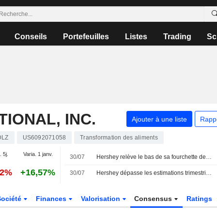
Conseils
Portefeuilles
Listes
Trading
Sc
IONAL, INC.
Ajouter à une liste
Rapp
DLZ
US6092071058
Transformation des aliments
. 5j.
Varia. 1 janv.
30/07
Hershey relève le bas de sa fourchette de prévisions annuelles après des résultats supérieurs aux attentes au deuxième trimestre
52%
+16,57%
30/07
Hershey dépasse les estimations trimestrielles grâce à la hausse des prix et à la demande de snacks
Société
Finances
Valorisation
Consensus
Ratings