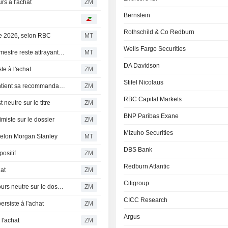
s à l'achat
ZM
Bernstein
Rothschild & Co Redburn
ce 2026, selon RBC
MT
Wells Fargo Securities
Mondelez International : la configuration du deuxième trimestre reste attrayante, selon UBS
MT
DA Davidson
e à l'achat
ZM
Stifel Nicolaus
MONDELEZ INTERNATIONAL, INC. : Piper Sandler maintient sa recommandation neutre
ZM
RBC Capital Markets
utre sur le titre
ZM
BNP Paribas Exane
iste sur le dossier
ZM
Mizuho Securities
, selon Morgan Stanley
MT
DBS Bank
ositif
ZM
Redburn Atlantic
at
ZM
Citigroup
MONDELEZ INTERNATIONAL, INC. : Piper Sandler toujours neutre sur le dossier
ZM
CICC Research
siste à l'achat
ZM
Argus
l'achat
ZM