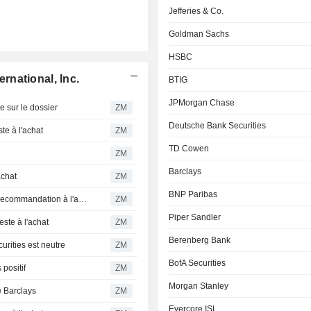
Jefferies & Co.
Goldman Sachs
HSBC
national, Inc.
BTIG
JPMorgan Chase
sur le dossier
ZM
Deutsche Bank Securities
e à l'achat
ZM
TD Cowen
ZM
Barclays
achat
ZM
BNP Paribas
MONDELEZ INTERNATIONAL, INC. : BTIG maintient sa recommandation à l'achat
ZM
Piper Sandler
te à l'achat
ZM
Berenberg Bank
ities est neutre
ZM
BofA Securities
positif
ZM
Morgan Stanley
 Barclays
ZM
Evercore ISI