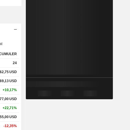
s
at
CUMULER
24
62,75
USD
69,13
USD
+10,17%
77,00
USD
+22,71%
55,00
USD
-12,35%