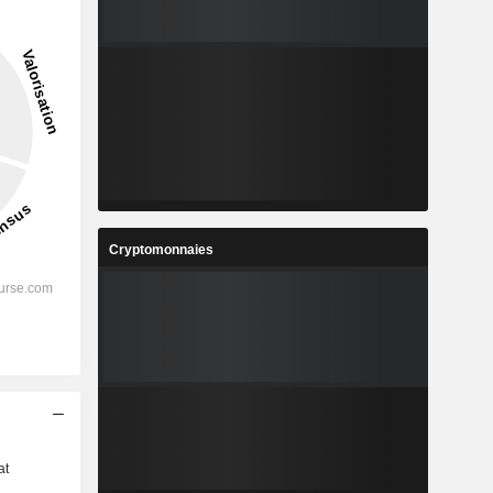
Cryptomonnaies
s
at