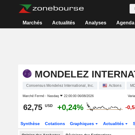
Marchés
Actualités
Analyses
Agenda
MONDELEZ INTERNAT
Consensus Mondelez International, Inc.
Actions
M
Marché Fermé -
Nasdaq
22:00:00 06/08/2026
Varia
62,75
+0,24%
USD
-0,
Synthèse
Cotations
Graphiques
Actualités