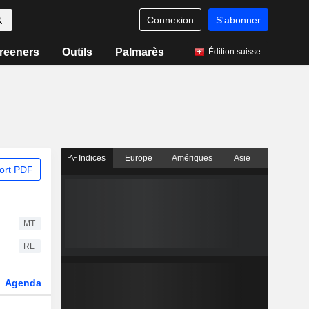
Connexion
S'abonner
reeners
Outils
Palmarès
Édition suisse
Indices
Europe
Amériques
Asie
ort PDF
MT
RE
Agenda
Secteur
Dérivés
Fonds et ETFs