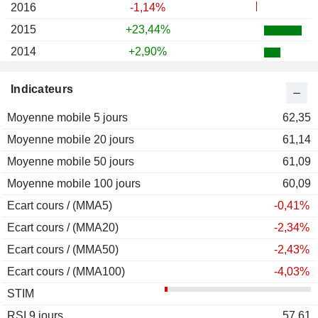
2016
-1,14%
2015
+23,44%
2014
+2,90%
2013
+38,69%
Indicateurs
2012
-31,87%
Moyenne mobile 5 jours
2011
+18,57%
62,35
Moyenne mobile 20 jours
2010
+15,93%
61,14
Moyenne mobile 50 jours
2009
+1,23%
61,09
Moyenne mobile 100 jours
2008
-17,71%
60,09
Ecart cours / (MMA5)
2007
-8,60%
-0,41%
Ecart cours / (MMA20)
2006
+26,73%
-2,34%
Ecart cours / (MMA50)
2005
-20,89%
-2,43%
Ecart cours / (MMA100)
2004
+10,52%
-4,03%
STIM
2003
-17,24%
RSI 9 jours
2002
+14,40%
57,61