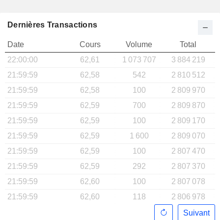
Dernières Transactions
Date
Cours
Volume
Total
22:00:00
62,61
1 073 707
3 884 219
21:59:59
62,58
542
2 810 512
21:59:59
62,58
100
2 809 970
21:59:59
62,59
700
2 809 870
21:59:59
62,59
100
2 809 170
21:59:59
62,59
1 600
2 809 070
21:59:59
62,59
100
2 807 470
21:59:59
62,59
292
2 807 370
21:59:59
62,60
100
2 807 078
21:59:59
62,60
118
2 806 978
Suivant