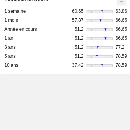
1 semaine
60,65
63,86
1 mois
57,87
66,65
Année en cours
51,2
66,65
1 an
51,2
66,65
3 ans
51,2
77,2
5 ans
51,2
78,59
10 ans
37,42
78,59