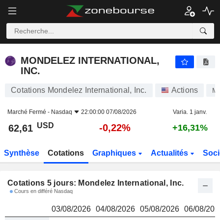
MONDELEZ INTERNATIONAL, INC.
62,61
$
MONDELEZ INTERNATIONAL,
INC.
Cotations Mondelez International, Inc.
Actions
M
Marché Fermé -
Nasdaq
22:00:00 07/08/2026
Varia. 1 janv.
USD
-0,22%
62,61
+16,31%
Synthèse
Cotations
Graphiques
Actualités
Soci
Cotations 5 jours: Mondelez International, Inc.
Cours en différé Nasdaq
03/08/2026
04/08/2026
05/08/2026
06/08/202