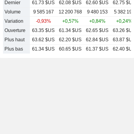
Dernier
61.73 $US
62.08 $US
62.60 $US
62.75 $U
Volume
9 585 167
12 200 768
9 480 153
5 382 19
Variation
-0,93%
+0,57%
+0,84%
+0,24%
Ouverture
63.35 $US
61.34 $US
62.65 $US
63.26 $U
Plus haut
63.62 $US
62.20 $US
62.84 $US
63.87 $U
Plus bas
61.34 $US
60.65 $US
61.37 $US
62.40 $U