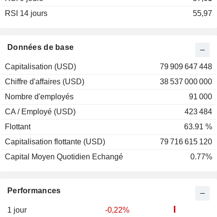
RSI 14 jours
2001
+8,90%
55,97
Données de base
Capitalisation (USD)
79 909 647 448
Chiffre d'affaires (USD)
38 537 000 000
Nombre d'employés
91 000
CA / Employé (USD)
423 484
Flottant
63.91 %
Capitalisation flottante (USD)
79 716 615 120
Capital Moyen Quotidien Echangé
0.77%
Performances
1 jour
-0,22%