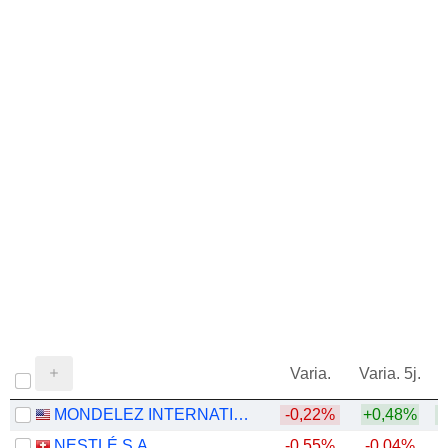
Varia.
Varia. 5j.
MONDELEZ INTERNATIONAL, INC.
-0,22%
+0,48%
NESTLÉ S.A.
-0,55%
-0,04%
+