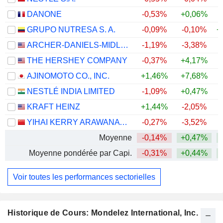
DANONE
-0,53%
+0,06%
GRUPO NUTRESA S. A.
-0,09%
-0,10%
+
ARCHER-DANIELS-MIDLAND COMPANY
-1,19%
-3,38%
+
THE HERSHEY COMPANY
-0,37%
+4,17%
AJINOMOTO CO., INC.
+1,46%
+7,68%
+
NESTLÉ INDIA LIMITED
-1,09%
+0,47%
+
KRAFT HEINZ
+1,44%
-2,05%
YIHAI KERRY ARAWANA HOLDINGS CO., LTD
-0,27%
-3,52%
Moyenne
-0,14%
+0,47%
+
Moyenne pondérée par Capi.
-0,31%
+0,44%
+
Voir toutes les performances sectorielles
Historique de Cours: Mondelez International, Inc.