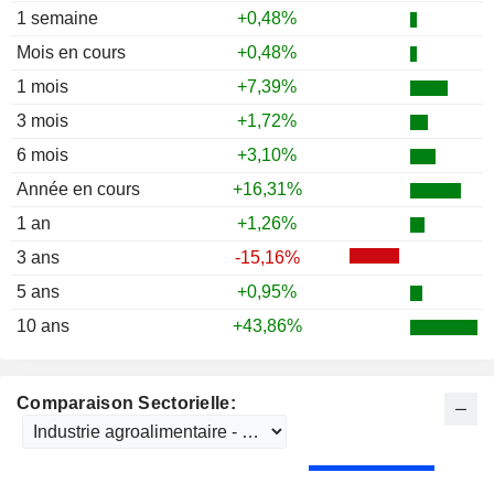
1 semaine
+0,48%
Mois en cours
+0,48%
1 mois
+7,39%
3 mois
+1,72%
6 mois
+3,10%
Année en cours
+16,31%
1 an
+1,26%
3 ans
-15,16%
5 ans
+0,95%
10 ans
+43,86%
Comparaison Sectorielle: