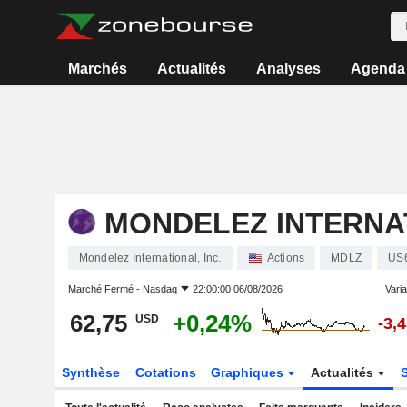
Marchés
Actualités
Analyses
Agenda
MONDELEZ INTERNAT
Mondelez International, Inc.
Actions
MDLZ
US
Marché Fermé -
Nasdaq
22:00:00 06/08/2026
Varia
62,75
+0,24%
USD
-3,
Synthèse
Cotations
Graphiques
Actualités