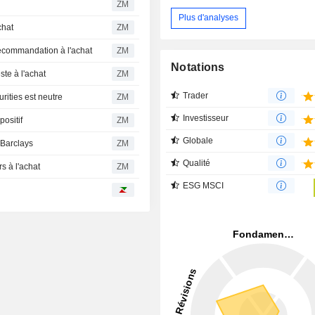
ZM
Plus d'analyses
à l'achat
ZM
TIG maintient sa recommandation à l'achat
ZM
Notations
n Chase reste à l'achat
ZM
Trader
che Bank Securities est neutre
ZM
Investisseur
jours positif
ZM
Globale
sitive de Barclays
ZM
Qualité
bas toujours à l'achat
ZM
ESG MSCI