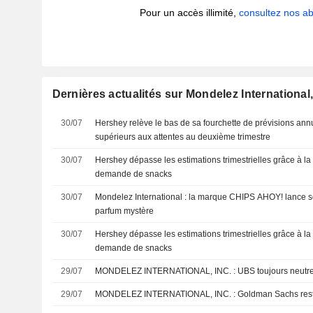
Pour un accès illimité,
consultez nos 
Dernières actualités sur Mondelez International,
30/07
Hershey relève le bas de sa fourchette de prévisions annu
supérieurs aux attentes au deuxième trimestre
30/07
Hershey dépasse les estimations trimestrielles grâce à la 
demande de snacks
30/07
Mondelez International : la marque CHIPS AHOY! lance so
parfum mystère
30/07
Hershey dépasse les estimations trimestrielles grâce à la 
demande de snacks
29/07
MONDELEZ INTERNATIONAL, INC. : UBS to
29/07
MONDELEZ INTERNATIONAL, INC. : Goldman 