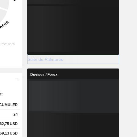
Suite du Palmarès
Devises / Forex
s
at
CUMULER
24
62,75
USD
69,13
USD