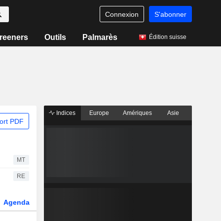
Connexion
S'abonner
reeners
Outils
Palmarès
Édition suisse
Indices
Europe
Amériques
Asie
ort PDF
MT
RE
Agenda
Secteur
Dérivés
Fonds et ETFs