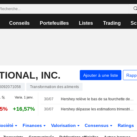
Conseils
Portefeuilles
Listes
Trading
Sc
IONAL, INC.
Ajouter à une liste
Rapp
6092071058
Transformation des aliments
. 5j.
Varia. 1 janv.
30/07
Hershey relève le bas de sa fourchette de prévisions annuelles après des résultats supérieurs aux attentes au deuxième trimestre
45%
+16,57%
30/07
Hershey dépasse les estimations trimestrielles grâce à la hausse des prix et à la demande de snacks
Société
Finances
Valorisation
Consensus
Ratings