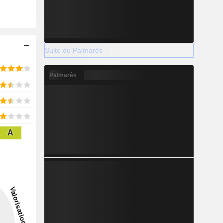
Suite du Palmarès
Palmarès
A