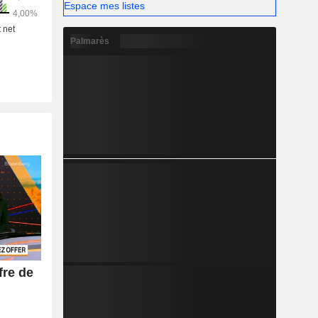
Espace mes listes
Palmarès
fre de