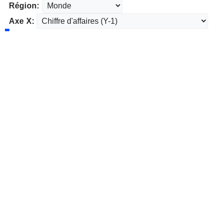
Région:
Axe X: