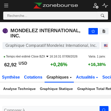
MONDELEZ INTERNATIONAL, INC.
62,92
$
+0,26%
MONDELEZ INTERNATIONAL,
INC.
Graphique Comparatif Mondelez International, Inc.
Temps réel estimé
Cboe BZX
16:16:31 07/08/2026
Varia. 1 janv.
USD
+0,26%
62,92
+16,38%
Synthèse
Cotations
Graphiques
Actualités
Soci
Analyse Technique
Graphique Statique
Graphique Total Re