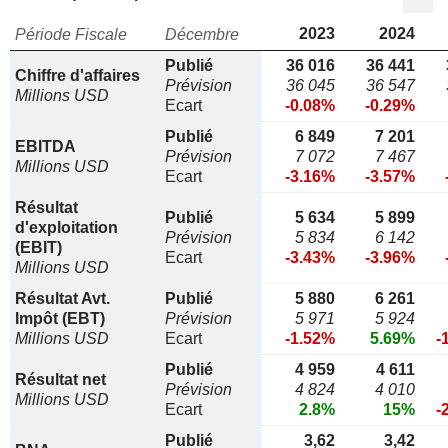
2023
2024
Période Fiscale
Décembre
Publié
36 016
36 441
Chiffre d'affaires
Prévision
36 045
36 547
Millions USD
Ecart
-0.08%
-0.29%
Publié
6 849
7 201
EBITDA
Prévision
7 072
7 467
Millions USD
Ecart
-3.16%
-3.57%
Résultat
Publié
5 634
5 899
d'exploitation
Prévision
5 834
6 142
(EBIT)
Ecart
-3.43%
-3.96%
Millions USD
Résultat Avt.
Publié
5 880
6 261
Impôt (EBT)
Prévision
5 971
5 924
Millions USD
Ecart
-1.52%
5.69%
-
Publié
4 959
4 611
Résultat net
Prévision
4 824
4 010
Millions USD
Ecart
2.8%
15%
-
Publié
3,62
3,42