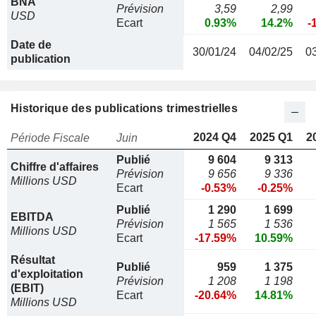
BNA
Prévision
3,59
2,99
USD
Ecart
0.93%
14.2%
-
Date de
30/01/24
04/02/25
0
publication
Historique des publications trimestrielles
2024 Q4
2025 Q1
2
Période Fiscale
Juin
Publié
9 604
9 313
Chiffre d'affaires
Prévision
9 656
9 336
Millions USD
Ecart
-0.53%
-0.25%
Publié
1 290
1 699
EBITDA
Prévision
1 565
1 536
Millions USD
Ecart
-17.59%
10.59%
Résultat
Publié
959
1 375
d'exploitation
Prévision
1 208
1 198
(EBIT)
Ecart
-20.64%
14.81%
Millions USD