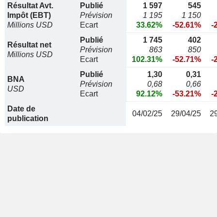
Résultat Avt.
Publié
1 597
545
Impôt (EBT)
Prévision
1 195
1 150
Millions USD
Ecart
33.62%
-52.61%
-
Publié
1 745
402
Résultat net
Prévision
863
850
Millions USD
Ecart
102.31%
-52.71%
-
Publié
1,30
0,31
BNA
Prévision
0,68
0,66
USD
Ecart
92.12%
-53.21%
-
Date de
04/02/25
29/04/25
2
publication