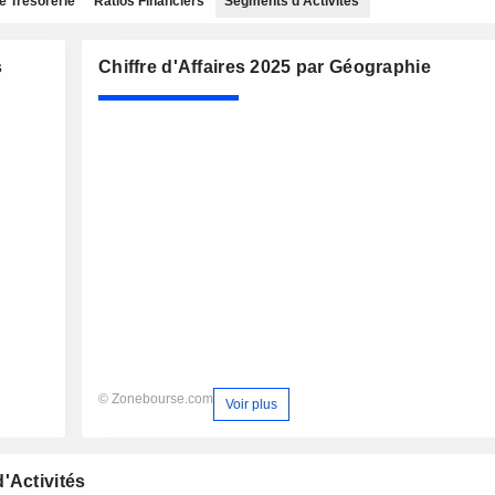
e Trésorerie
Ratios Financiers
Segments d'Activités
s
Chiffre d'Affaires 2025 par Géographie
© Zonebourse.com
Voir plus
'Activités