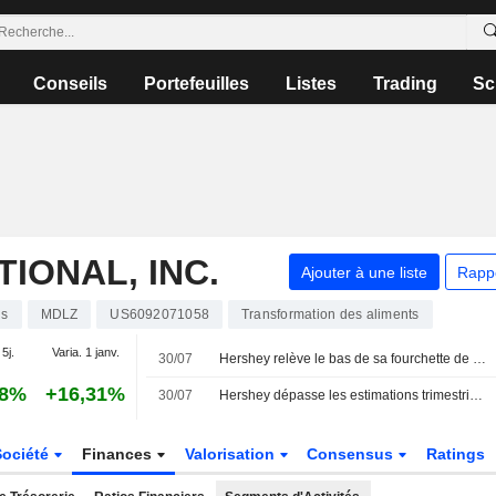
Conseils
Portefeuilles
Listes
Trading
Sc
IONAL, INC.
Ajouter à une liste
Rapp
ns
MDLZ
US6092071058
Transformation des aliments
 5j.
Varia. 1 janv.
30/07
Hershey relève le bas de sa fourchette de prévisions annuelles après des résultats supérieurs aux attentes au deuxième trimestre
48%
+16,31%
30/07
Hershey dépasse les estimations trimestrielles grâce à la hausse des prix et à la demande de snacks
Société
Finances
Valorisation
Consensus
Ratings