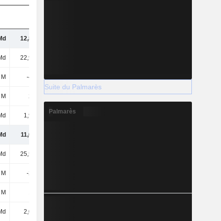
Md
12,86 Md
13,31 Md
15,03 Md
Md
22,99 Md
-
-
 M
-415 M
-550 M
-500 M
Suite du Palmarès
 M
255 M
275 M
315 M
Palmarès
Md
1,98 Md
2,07 Md
1,82 Md
Md
11,08 Md
10,91 Md
10,68 Md
Md
25,56 Md
-
-
 M
-267 M
-291 M
-267 M
 M
161 M
177 M
177 M
Md
2,09 Md
2,49 Md
1,9 Md