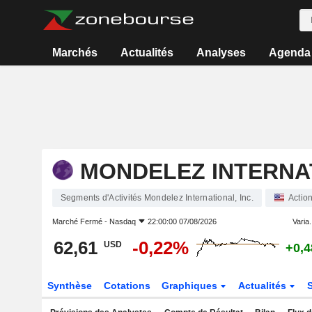
Marchés
Actualités
Analyses
Agenda
MONDELEZ INTERNAT
Segments d'Activités Mondelez International, Inc.
Actio
Marché Fermé -
Nasdaq
22:00:00 07/08/2026
Varia.
62,61
-0,22%
USD
+0,
Synthèse
Cotations
Graphiques
Actualités