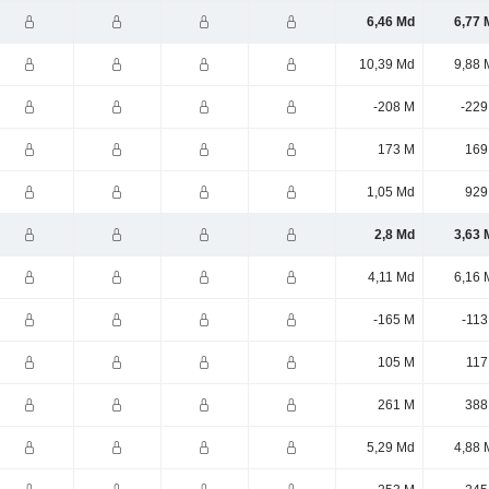
6,46 Md
6,77 
10,39 Md
9,88 
-208 M
-229
173 M
169
1,05 Md
929
2,8 Md
3,63 
4,11 Md
6,16 
-165 M
-113
105 M
117
261 M
388
5,29 Md
4,88 