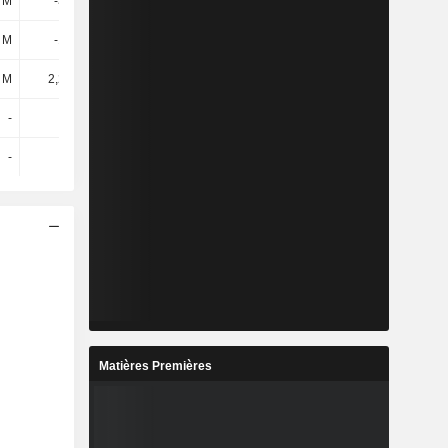
 M
-356 M
-330 M
-260 M
 M
-151 M
-153 M
-142 M
 M
2,28 Md
-
-
-
-
45 M
44 M
-
-
-38 M
-19 M
Matières Premières