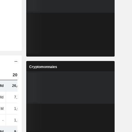
Cryptomonnaies
2023
2024
2025
Md
26,44 Md
26,97 Md
29,19 Md
Md
7,74 Md
9 Md
10,13 Md
 M
1,01 Md
-
-
-
1,33 Md
1,08 Md
1,3 Md
Md
9,58 Md
9,47 Md
9,34 Md