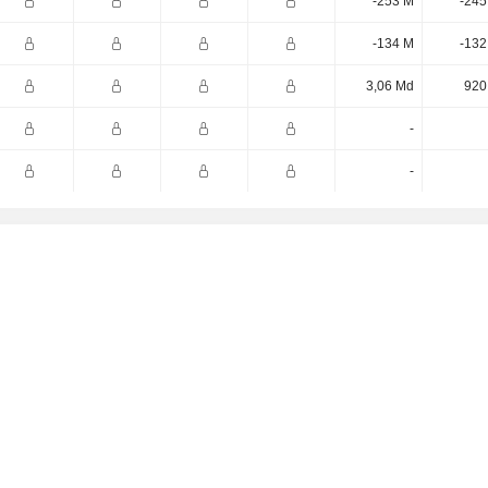
-253 M
-245
-134 M
-132
3,06 Md
920
-
-