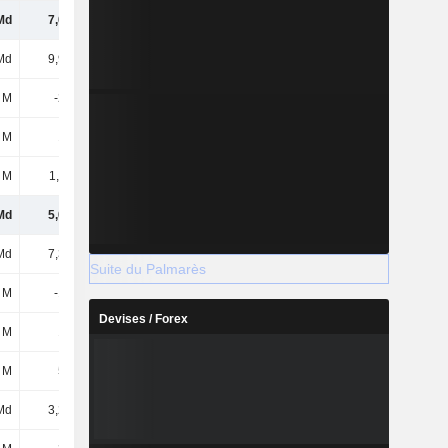
Md
7,08 Md
7,3 Md
7,93 Md
Md
9,96 Md
-
-
 M
-259 M
-309 M
-278 M
 M
164 M
162 M
171 M
 M
1,11 Md
1,19 Md
985 M
Md
5,01 Md
4,93 Md
4,9 Md
Md
7,36 Md
-
-
Suite du Palmarès
 M
-171 M
-199 M
-215 M
Devises / Forex
 M
161 M
151 M
146 M
 M
529 M
532 M
569 M
Md
3,24 Md
-
-