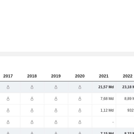
2017
2018
2019
2020
2021
2022
21,57 Md
23,18 
7,68 Md
8,89 
1,12 Md
932
-
7,15 Md
8,32 