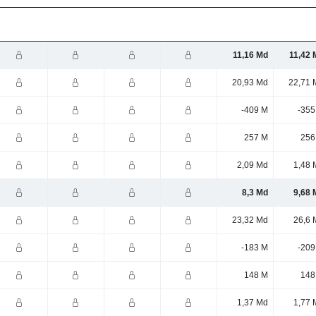
11,16 Md
11,42 
20,93 Md
22,71 
-409 M
-355
257 M
256
2,09 Md
1,48 
8,3 Md
9,68 
23,32 Md
26,6 
-183 M
-209
148 M
148
1,37 Md
1,77 