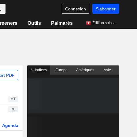
Connexion
S'abonner
reeners
Outils
Palmarès
Édition suisse
Indices
Europe
Amériques
Asie
ort PDF
MT
RE
Agenda
Secteur
Dérivés
Fonds et ETFs