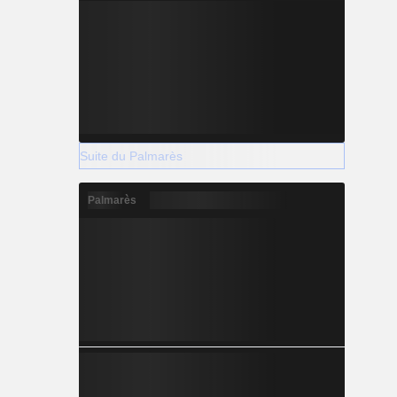
Suite du Palmarès
Palmarès