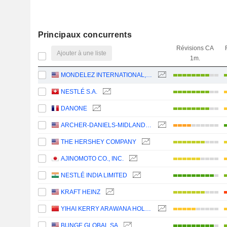
Principaux concurrents
Révisions CA
Ajouter à une liste
1m.
MONDELEZ INTERNATIONAL, INC.
NESTLÉ S.A.
DANONE
ARCHER-DANIELS-MIDLAND COMPANY
THE HERSHEY COMPANY
AJINOMOTO CO., INC.
NESTLÉ INDIA LIMITED
KRAFT HEINZ
YIHAI KERRY ARAWANA HOLDINGS CO., LTD
BUNGE GLOBAL SA