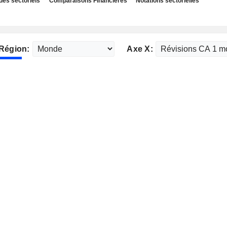
des sectoriels
Comparaisons Financières
Notations sectorielles
Région:
Axe X: