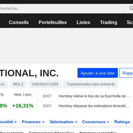
Conseils
Portefeuilles
Listes
Trading
Sc
IONAL, INC.
Ajouter à une liste
Rapp
ons
MDLZ
US6092071058
Transformation des aliments
 5j.
Varia. 1 janv.
30/07
Hershey relève le bas de sa fourchette de prévisions annuelles après des résultats supérieurs aux attentes au deuxième trimestre
48%
+16,31%
30/07
Hershey dépasse les estimations trimestrielles grâce à la hausse des prix et à la demande de snacks
Société
Finances
Valorisation
Consensus
Ratings