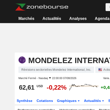
Marchés
Actualités
Analyses
Agenda
MONDELEZ INTERNAT
Révisions sectorielles Mondelez International, Inc.
Acti
Marché Fermé -
Nasdaq
22:00:00 07/08/2026
Varia.
62,61
-0,22%
USD
+0,
Synthèse
Cotations
Graphiques
Actualités