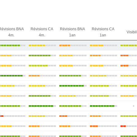
Révisions BNA
Révisions CA
Révisions BNA
Révisions CA
Visibil
4m.
4m.
1an
1an
-