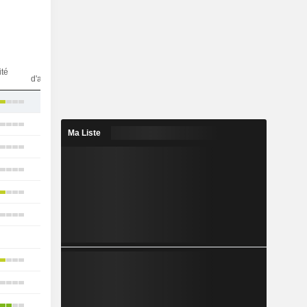
Nbr
ité
d'analystes
23
22
Ma Liste
22
10
21
14
-
17
5
9