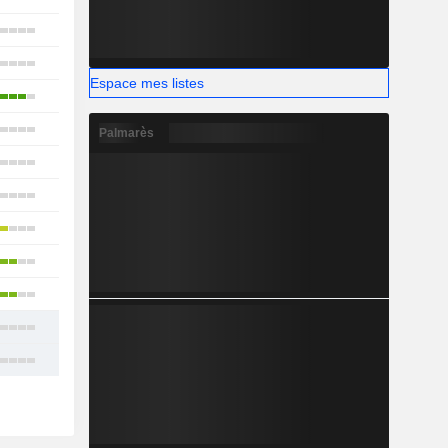
18
18
Espace mes listes
11
11
Palmarès
13
11
16
17
39
16
19