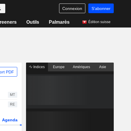
Connexion
S'abonner
reeners
Outils
Palmarès
Édition suisse
Indices
Europe
Amériques
Asie
ort PDF
MT
RE
Agenda
Secteur
Dérivés
Fonds et ETFs