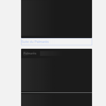
Suite du Palmarès
Palmarès