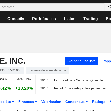
Conseils
Portefeuilles
Listes
Trading
Sc
, INC.
Ajouter à une liste
Rapp
US60855R1005
Système de soins de santé
aria. 5j.
Varia. 1 janv.
30/07
Le Thread de la Semaine : Quand le raffinage vaut plus que le brut
0,42%
+13,20%
28/07
Retrait d'une alerte publiée par inadvertance concernant une enquête sur un cabinet d'avocats
Société
Finances
Valorisation
Consensus
Ratings