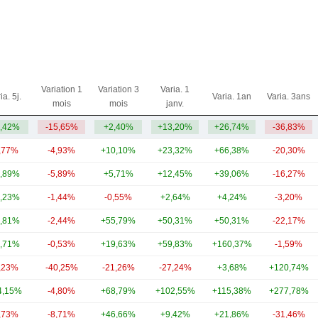
Variation 1
Variation 3
Varia. 1
ia. 5j.
Varia. 1an
Varia. 3ans
mois
mois
janv.
,42%
-15,65%
+2,40%
+13,20%
+26,74%
-36,83%
,77%
-4,93%
+10,10%
+23,32%
+66,38%
-20,30%
,89%
-5,89%
+5,71%
+12,45%
+39,06%
-16,27%
,23%
-1,44%
-0,55%
+2,64%
+4,24%
-3,20%
,81%
-2,44%
+55,79%
+50,31%
+50,31%
-22,17%
,71%
-0,53%
+19,63%
+59,83%
+160,37%
-1,59%
,23%
-40,25%
-21,26%
-27,24%
+3,68%
+120,74%
4,15%
-4,80%
+68,79%
+102,55%
+115,38%
+277,78%
,73%
-8,71%
+46,66%
+9,42%
+21,86%
-31,46%