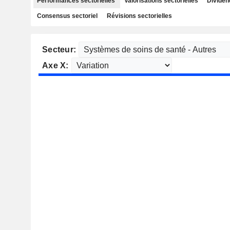
Performances sectorielles
Valorisations sectorielles
Dividen
Consensus sectoriel
Révisions sectorielles
Secteur:
Axe X: