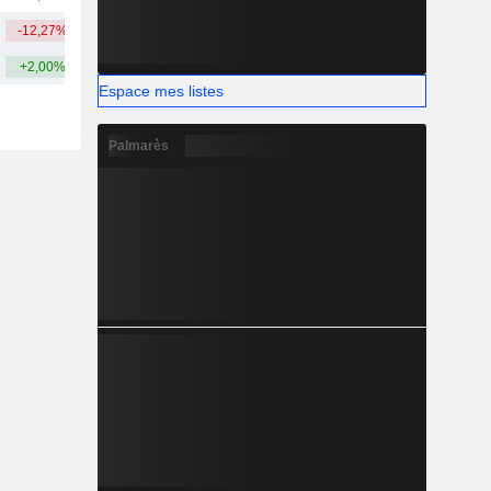
-12,27%
+157,92%
69,6 Md
+2,00%
+170,54%
Espace mes listes
Palmarès