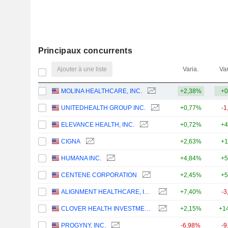
Principaux concurrents
Ajouter à une liste
Varia.
Var
MOLINA HEALTHCARE, INC.
+2,38%
+0
UNITEDHEALTH GROUP INC.
+0,77%
-1
ELEVANCE HEALTH, INC.
+0,72%
+4
CIGNA
+2,63%
+1
HUMANA INC.
+4,84%
+5
CENTENE CORPORATION
+2,45%
+5
ALIGNMENT HEALTHCARE, INC.
+7,40%
-3
CLOVER HEALTH INVESTMENTS, CORP.
+2,15%
+1
PROGYNY, INC.
-6,98%
-9