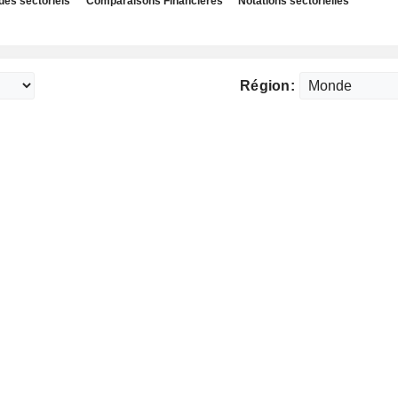
des sectoriels
Comparaisons Financières
Notations sectorielles
Région: