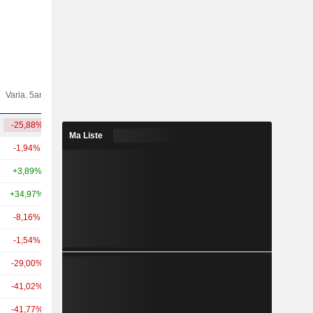
Varia.
Varia. 5ans
Capi.($)
10ans
-25,88%
+234,16%
10,23 Md
Ma Liste
-1,94%
+184,69%
370 Md
+3,89%
+208,31%
85,49 Md
+34,97%
+119,84%
74,65 Md
-8,16%
+115,13%
46,23 Md
-1,54%
+85,40%
32,49 Md
-29,00%
-
2,98 Md
-41,02%
-
2,52 Md
-41,77%
-
2,16 Md