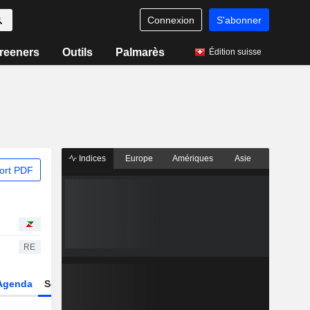
Connexion
S'abonner
reeners
Outils
Palmarès
Édition suisse
Indices
Europe
Amériques
Asie
ort PDF
RE
Agenda
Secteur
Dérivés
Fonds et ETFs