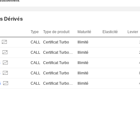
estissement
s Dérivés
Type
Type de produit
Maturité
Elasticité
Levier
S
CALL
Certificat Turbo
Illimité
S
CALL
Certificat Turbo Stop Loss
Illimité
S
CALL
Certificat Turbo
Illimité
S
CALL
Certificat Turbo
Illimité
S
CALL
Certificat Turbo Stop Loss
Illimité