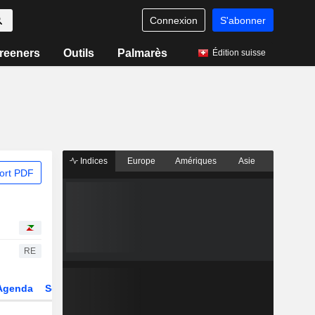
Connexion
S'abonner
reeners
Outils
Palmarès
Édition suisse
Indices
Europe
Amériques
Asie
ort PDF
RE
Agenda
Secteur
Dérivés
Fonds et ETFs