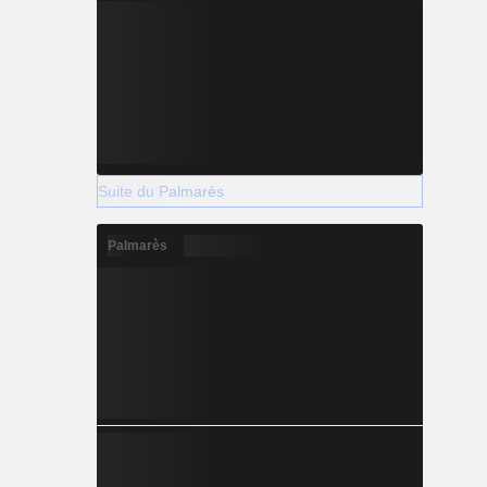
Suite du Palmarès
Palmarès