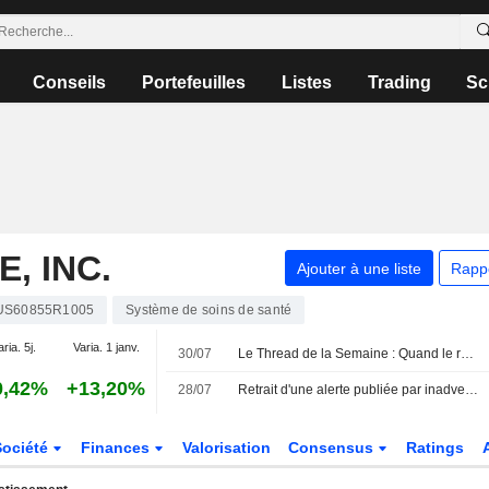
Conseils
Portefeuilles
Listes
Trading
Sc
, INC.
Ajouter à une liste
Rapp
US60855R1005
Système de soins de santé
aria. 5j.
Varia. 1 janv.
30/07
Le Thread de la Semaine : Quand le raffinage vaut plus que le brut
0,42%
+13,20%
28/07
Retrait d'une alerte publiée par inadvertance concernant une enquête sur un cabinet d'avocats
Société
Finances
Valorisation
Consensus
Ratings