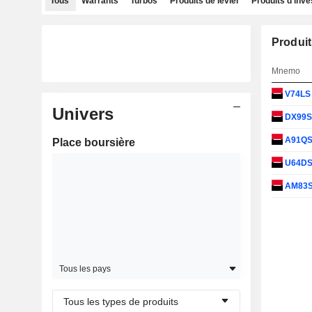
Tous
Warrants
Turbos
Produits de levier
Produits d'inv
Produit
Mnemo
V74L
Univers
DX99
A91Q
Place boursière
U64D
AM83
Tous les pays
Tous les types de produits