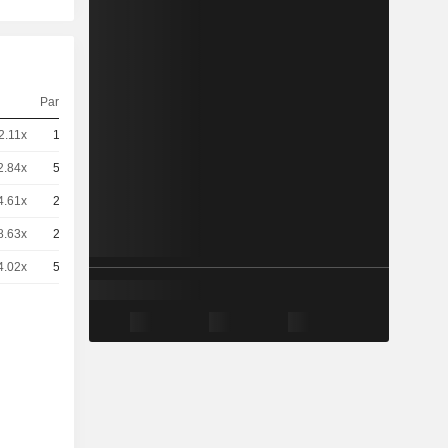
Parité
Cours
2.11x
10
8,050
EUR
2.84x
50
1,195
EUR
4.61x
20
1,845
EUR
8.63x
20
0,9950
EUR
4.02x
50
0,8460
EUR