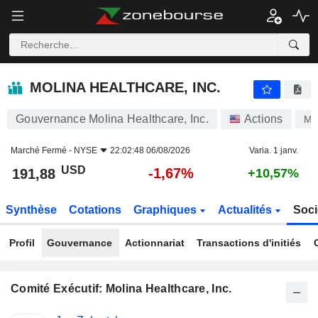
MOLINA HEALTHCARE, INC.
191,88
$
-1,67%
MOLINA HEALTHCARE, INC.
Gouvernance Molina Healthcare, Inc.
Actions
M
Marché Fermé -
NYSE
22:02:48 06/08/2026
Varia. 1 janv.
USD
-1,67%
191,88
+10,57%
Synthèse
Cotations
Graphiques
Actualités
Soci
Profil
Gouvernance
Actionnariat
Transactions d'initiés
Comité Exécutif: Molina Healthcare, Inc.
Fonctions