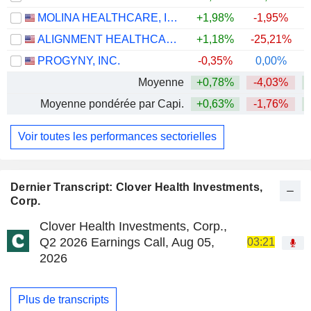
MOLINA HEALTHCARE, INC.
+1,98%
-1,95%
+
ALIGNMENT HEALTHCARE, INC.
+1,18%
-25,21%
PROGYNY, INC.
-0,35%
0,00%
+
Moyenne
+0,78%
-4,03%
+
Moyenne pondérée par Capi.
+0,63%
-1,76%
+
Voir toutes les performances sectorielles
Dernier Transcript: Clover Health Investments,
Corp.
Clover Health Investments, Corp.,
Q2 2026 Earnings Call, Aug 05,
03:21
2026
Plus de transcripts