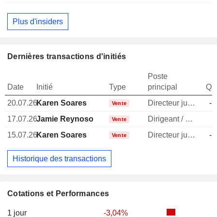
Plus d'insiders
Dernières transactions d'initiés
Poste
Date
Initié
Type
principal
Qua
20.07.26
Karen Soares
Directeur juridique
-5
Vente
17.07.26
Jamie Reynoso
Dirigeant / cadre principal
Vente
15.07.26
Karen Soares
Directeur juridique
-1
Vente
Historique des transactions
Cotations et Performances
1 jour
-3,04%