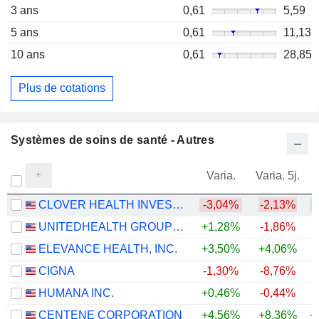
3 ans
0,61
5,59
5 ans
0,61
11,13
10 ans
0,61
28,85
Plus de cotations
Systèmes de soins de santé - Autres
Varia.
Varia. 5j.
CLOVER HEALTH INVESTMENTS, CORP.
-3,04%
-2,13%
+
UNITEDHEALTH GROUP INC.
+1,28%
-1,86%
+
ELEVANCE HEALTH, INC.
+3,50%
+4,06%
+
CIGNA
-1,30%
-8,76%
HUMANA INC.
+0,46%
-0,44%
+
CENTENE CORPORATION
+4,56%
+8,36%
+