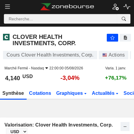
CLOVER HEALTH INVESTMENTS, CORP.
4,140
$
-3,04%
CLOVER HEALTH
INVESTMENTS, CORP.
Cours Clover Health Investments, Corp.
Actions
Marché Fermé -
Nasdaq
22:00:00 05/08/2026
Varia. 1 janv.
USD
-3,04%
4,140
+76,17%
Synthèse
Cotations
Graphiques
Actualités
Soci
Valorisation: Clover Health Investments, Corp.