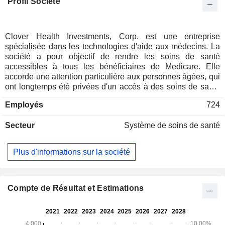
Profil Société
Clover Health Investments, Corp. est une entreprise
spécialisée dans les technologies d'aide aux médecins. La
société a pour objectif de rendre les soins de santé
accessibles à tous les bénéficiaires de Medicare. Elle
accorde une attention particulière aux personnes âgées, qui
ont longtemps été privées d'un accès à des soins de santé
abordables. Sa plateforme logicielle, Clover Assistant, est
Employés
724
une plateforme technologique qui permet aux prestataires
de soins de prodiguer des soins intuitifs, personnalisés et
Secteur
Système de soins de santé
fondés sur les données, afin d'aider les médecins à détecter,
identifier et prendre en charge les maladies plus tôt. Cette
plateforme d'aide aux médecins est conçue pour synthétiser
Plus d'informations sur la société
des ensembles de données complets et longitudinaux afin
de générer des informations issues de l'apprentissage
automatique, de l'intelligence artificielle et de règles, axées
sur les prestataires, et pour susciter une action en mettant en
Compte de Résultat et Estimations
évidence les informations pertinentes et personnalisées
concernant chaque patient à l'intention de son prestataire.
La société, par l'intermédiaire de son segment Assurance,