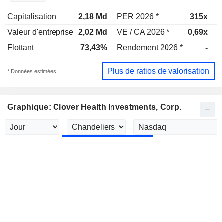
Capitalisation
2,18 Md
PER 2026 *
315x
P
Valeur d'entreprise
2,02 Md
VE / CA 2026 *
0,69x
V
Flottant
73,43%
Rendement 2026 *
-
R
Plus de ratios de valorisation
* Données estimées
Graphique: Clover Health Investments, Corp.