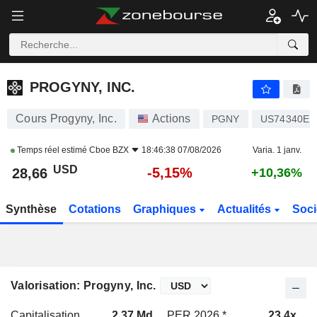
PROGYNY, INC.
28,66
$
-5,15%
PROGYNY, INC.
Cours Progyny, Inc.
Actions
PGNY
US74340E1
Temps réel estimé
Cboe BZX
18:46:38 07/08/2026
Varia. 1 janv.
USD
-5,15%
28,66
+10,36%
Synthèse
Cotations
Graphiques
Actualités
Soci
Valorisation: Progyny, Inc.
Capitalisation
2,37 Md
PER 2026 *
23,4x
P