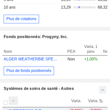
10 ans
13,29
68,32
Plus de cotations
Fonds positionnés: Progyny, Inc.
Varia. 1
Nom
PEA
janv.
Not
ALGER WEATHERBIE SPECIALIZED GR Z US
Non
+1,00%
Plus de fonds positionnés
Systèmes de soins de santé - Autres
Varia.
Varia. 5j.