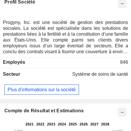
Profil Société
Progyny, Inc. est une société de gestion des prestations
sociales. La société est spécialisée dans les solutions de
prestations liées à la fertilité et à la constitution d’une famille
aux États-Unis. Elle compte parmi ses clients divers
employeurs issus d’un large éventail de secteurs. Elle a
conclu des contrats visant à fournir une couverture à environ
6,7 millions d’employés et à leurs partenaires (appelés «
Employés
846
membres »). La société propose ses prestations par le biais
de son approche exclusive « Smart Cycle ». Les « Smart
Secteur
Système de soins de santé
Cycles » comprennent les services médicaux nécessaires
au déroulement complet du traitement d’un membre, y
compris tous les examens diagnostiques requis et l’accès à
Plus d'informations sur la société
la technologie. Outre sa solution de prestations en matière
de fertilité, la société propose une solution intégrée de
prestations pharmaceutiques, Progyny Rx, que ses clients
peuvent ajouter à leur couverture. Progyny Rx permet à ses
Compte de Résultat et Estimations
membres d’accéder aux médicaments nécessaires au cours
de leur traitement de fertilité. Elle propose des services de
gestion des soins, ainsi qu’une formation à l’administration