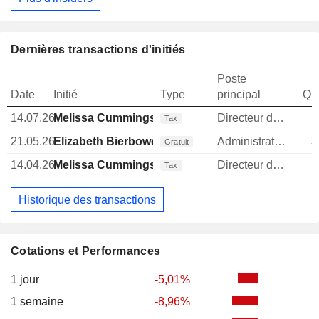
Dernières transactions d'initiés
Poste
Date
Initié
Type
principal
Qua
14.07.26
Melissa Cummings
Directeur des operations
Tax
21.05.26
Elizabeth Bierbower
Administrateur
3
Gratuit
14.04.26
Melissa Cummings
Directeur des operations
Tax
Historique des transactions
Cotations et Performances
1 jour
-5,01%
1 semaine
-8,96%