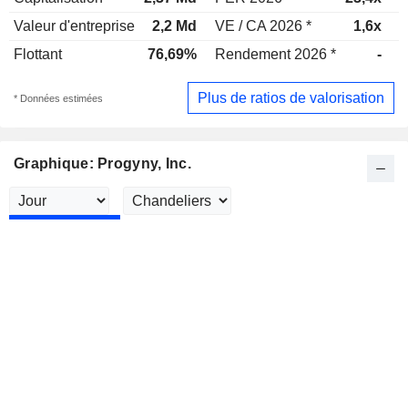
Valeur d'entreprise
2,2 Md
VE / CA 2026 *
1,6x
V
Flottant
76,69%
Rendement 2026 *
-
R
Plus de ratios de valorisation
* Données estimées
Graphique: Progyny, Inc.