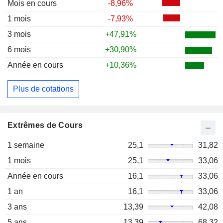
Mois en cours
-8,96%
1 mois
-7,93%
3 mois
+47,91%
6 mois
+30,90%
Année en cours
+10,36%
Plus de cotations
Extrêmes de Cours
1 semaine
25,1
31,82
1 mois
25,1
33,06
Année en cours
16,1
33,06
1 an
16,1
33,06
3 ans
13,39
42,08
5 ans
13,39
68,32