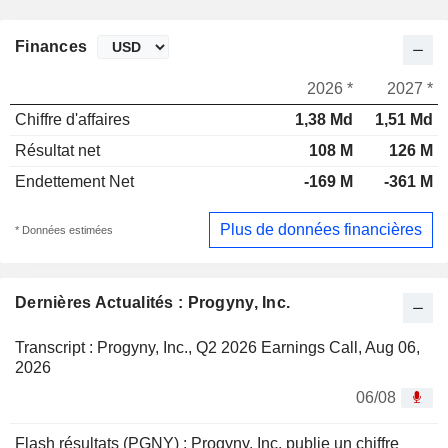
Finances
2026 *
2027 *
Chiffre d'affaires
1,38 Md
1,51 Md
Résultat net
108 M
126 M
Endettement Net
-169 M
-361 M
Plus de données financières
* Données estimées
Dernières Actualités : Progyny, Inc.
Transcript : Progyny, Inc., Q2 2026 Earnings Call, Aug 06,
2026
06/08
Flash résultats (PGNY) : Progyny, Inc. publie un chiffre