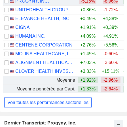
PROGYNY, INC.
-5,15%
-8,96%
+
UNITEDHEALTH GROUP INC.
+0,86%
-1,72%
+
ELEVANCE HEALTH, INC.
+0,49%
+4,38%
+
CIGNA
+1,91%
+0,39%
HUMANA INC.
+4,09%
+4,91%
+
CENTENE CORPORATION
+2,76%
+5,56%
+
MOLINA HEALTHCARE, INC.
+1,45%
-0,60%
+
ALIGNMENT HEALTHCARE, INC.
+7,03%
-3,60%
CLOVER HEALTH INVESTMENTS, CORP.
+3,33%
+15,11%
+
Moyenne
+1,92%
-2,96%
+
Moyenne pondérée par Capi.
+1,33%
-2,64%
+
Voir toutes les performances sectorielles
Dernier Transcript: Progyny, Inc.